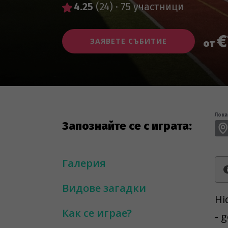
4.25
(24)
·
75 участници
€
ЗАЯВЕТЕ СЪБИТИЕ
от
Лока
Запознайте се с играта:
Галерия
Видове загадки
Hi
Как се играе?
- 