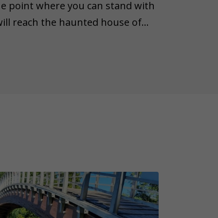
he point where you can stand with
will reach the haunted house of
ill meet Peter Griffin from the
erer and dreamer Nipernaadi. You
p into an old locomotive and
eau buildings - Taagepera Castle.
ing and surprising, some objects
wn lifespan. Therefore, we'd like
n object from the task is lost,
ease remember that not all game