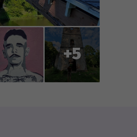
 weather conditions (rain, snow,
oration with you, the players, so
ent or reports changes to
+5