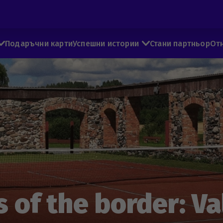
Подаръчни карти
Успешни истории
Стани партньор
От
 of the border: Va