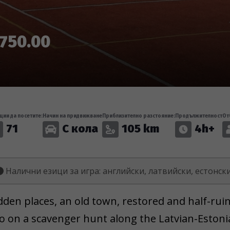
750.00
ции да посетите:
Начин на придвижване
Приблизително разстояние:
Продължителност
От
71
С кола
105 km
4h+
Налични езици за игра: английски, латвийски, естонск
dden places, an old town, restored and half-ru
go on a scavenger hunt along the Latvian-Estoni