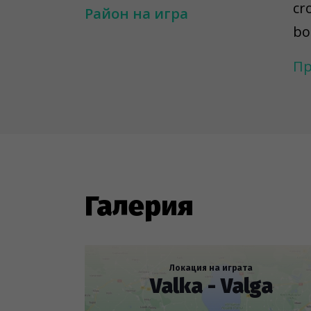
cr
Район на игра
bo
Ke
Пр
an
wi
ad
*A
---
Галерия
To
ar
to
Локация на играта
Valka - Valga
re