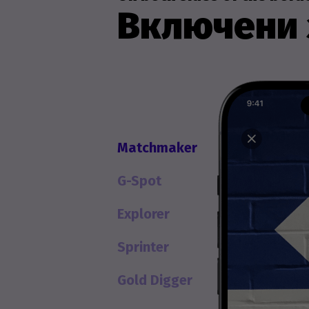
Включени 
Matchmaker
G-Spot
Explorer
Sprinter
Gold Digger