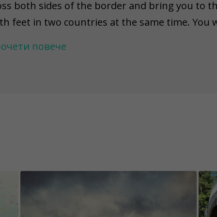
oss both sides of the border and bring you to t
th feet in two countries at the same time. You 
izarpurvs and the ruins of Ergeme Castle. You w
очети повече
imated series Family Guy and the eternal wand
ll also discover the Valga Military Museum, jum
mire one of Estonia's most remarkable Art Nouv
 section from the "Viljandi - Valmiera 2022" race
 keep the content of the game challenges excit
e permanently fixed, while others have an unkno
 warn you that there might be situations where a
placed, demolished, repainted, or damaged. Pl