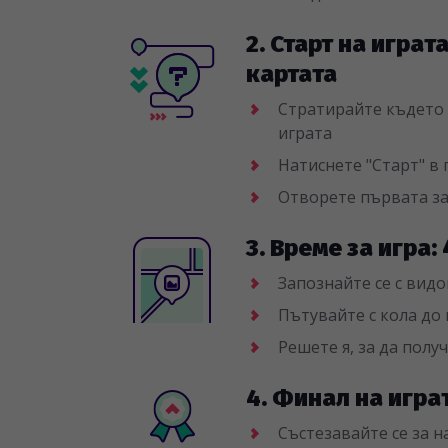
2. Старт на играт
картата
Стратирайте където и
играта
Натиснете "Старт" в
Отворете първата з
3. Време за игра:
Запознайте се с видо
Пътувайте с кола до 
Решете я, за да полу
4. Финал на игра
Състезавайте се за 