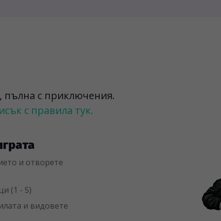
а, пълна с приключения.
сък с правила тук.
играта
ието и отворете
 (1 - 5)
вилата и видовете