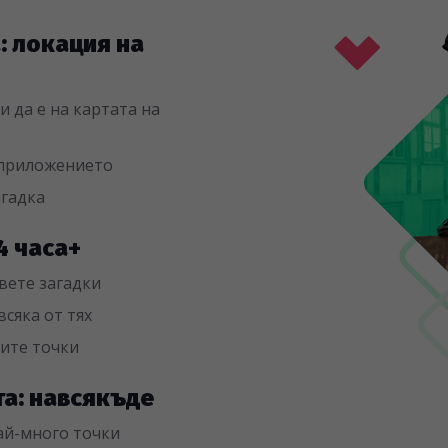
а: локация на
 да е на картата на
 приложението
агадка
 4 часа+
вете загадки
всяка от тях
чите точки
та: навсякъде
най-много точки