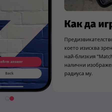
Как да и
Предизвикателство
което изисква зрен
най-близкия "Matc
налични изображен
радиуса му.