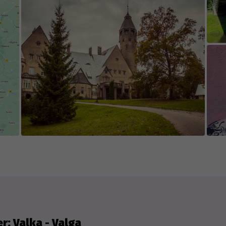
jects are easily accessible and visible in certain
).
e game's content is edited and updated in collab
 appreciate everyone who contributes new cont
isting content.
r: Valka - Valga