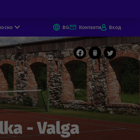
носно
BG
Контакти
Вход
lka - Valga