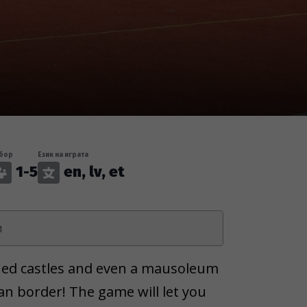
бор
Език на играта
1-5
en, lv, et
и
ined castles and even a mausoleum
an border! The game will let you