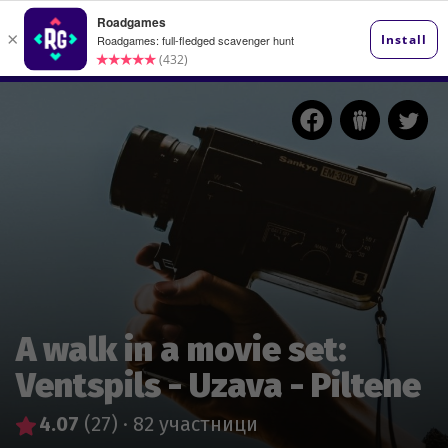
A walk in a movie set:
Ventspils - Uzava - Piltene
4.07
(27)
·
82 участници