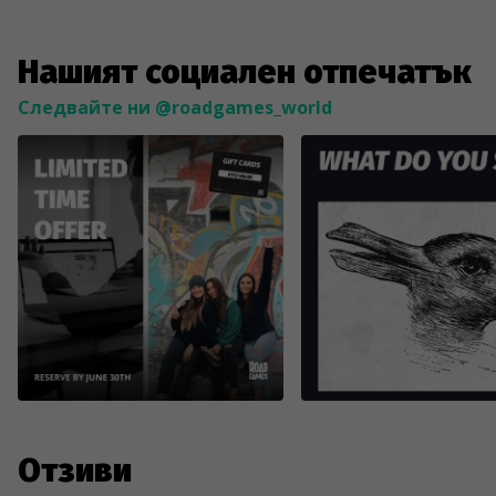
Нашият социален отпечатък
Следвайте ни @roadgames_world
Отзиви