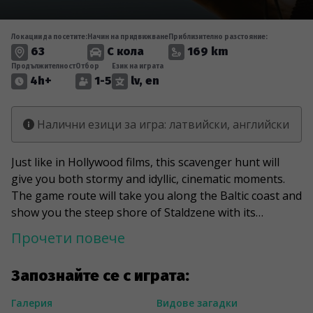
Локации да посетите:
Начин на придвижване
Приблизително разстояние:
63
С кола
169 km
Продължителност
Отбор
Език на играта
4h+
1-5
lv, en
Налични езици за игра: латвийски, английски
Just like in Hollywood films, this scavenger hunt will
give you both stormy and idyllic, cinematic moments.
The game route will take you along the Baltic coast and
show you the steep shore of Staldzene with its
untouched nature, the Uzava lighthouse and the "gate"
Прочети повече
of Ventspils harbour. You will also see an ancient Elku
linden tree that cures illnesses unless you accidentally
Запознайте се с играта:
break one of its branches, for which, according to
legend, you will receive a severe punishment. The
Галерия
Видове загадки