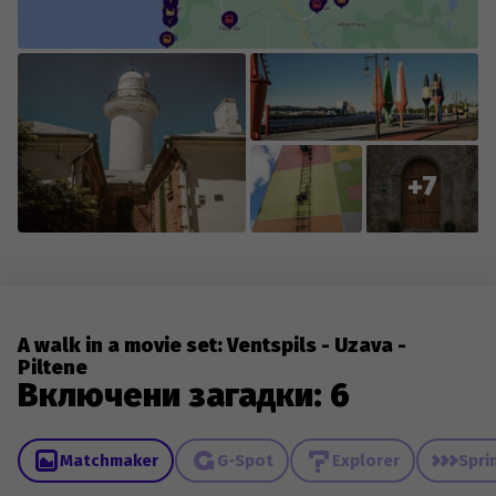
changes to existing content.
+7
A walk in a movie set: Ventspils - Uzava -
Piltene
Включени загадки: 6
Matchmaker
G-Spot
Explorer
Spri