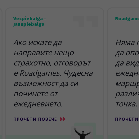
Vecpiebalga -
Roadgame
Jaunpiebalga
Ако искате да
Няма 
направите нещо
да опо
страхотно, отговорът
да вид
е Roadgames. Чудесна
ежедн
възможност да си
маршр
починете от
разли
ежедневието.
точка.
ПРОЧЕТИ ПОВЕЧЕ
ПРОЧЕТИ