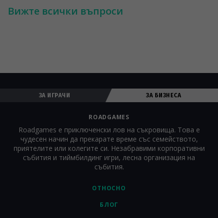
събития могат да бъдат използвани по различни начини. 
Вижте всички въпроси
Определят се от формата, избран за събитието. Услуги за 
събитиен мениджмънт на Roadgames - разработването на 
игри може да бъде интегрирано в по-големия план за 
корпоративно събитие (като част от или като дейност към 
събитието). Компаниите често избират да използват 
Roadgames като съпътстваща дейност на събитието.
ЗА ИГРАЧИ
ЗА БИЗНЕСА
ROADGAMES
Roadgames е приключенски лов на съкровища. Това е
чудесен начин да прекарате време със семейството,
приятелите или колегите си. Незабравими корпоративни
събития и тиймбилдинг игри, лесна организация на
събития.
ОТНОСНО
БЛОГ