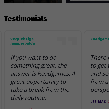
Testimonials
Vecpiebalga -
Roadgame
Jaunpiebalga
If you want to do
There 
something great, the
to get
answer is Roadgames. A
and se
great opportunity to
from a 
take a break from the
perspe
daily routine.
LEE MÀS