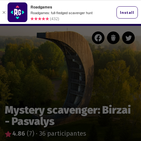
Mystery scavenger: Birzai
- Pasvalys
4.86
(7)
·
36 participantes