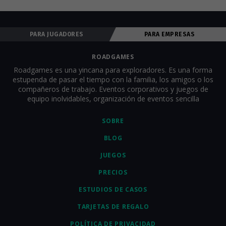
qué tareas realizar, etc. Para que todos comiencen el juego al 
mismo tiempo, los equipos deben estar en el punto de 
comienzo de partida antes del inicio del juego. Los 
PARA JUGADORES
PARA EMPRESAS
organizadores pueden seguir a todos los equipos en línea en 
tiempo real, ver el progreso del juego y comunicarse por chat 
para animar a todos. Nosotros proporcionamos completo 
ROADGAMES
soporte técnico y al cliente dentro de la aplicación. Para obtener 
Roadgames es una yincana para exploradores. Es una forma
una descripción más detallada del juego y todas las tareas, 
estupenda de pasar el tiempo con la familia, los amigos o los
consulta la sección 
"¿Cómo se juega?"
.
compañeros de trabajo. Eventos corporativos y juegos de
equipo inolvidables, organización de eventos sencilla
SOBRE
BLOG
JUEGOS
PRECIOS
ESTUDIOS DE CASOS
TARJETAS DE REGALO
POLÍTICA DE PRIVACIDAD