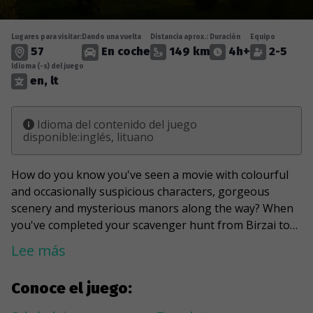
Lugares para visitar:
Dando una vuelta
Distancia aprox.:
Duración
Equipo
57
En coche
149 km
4h+
2-5
Idioma (-s) del juego
en, lt
Idioma del contenido del juego
disponible:inglés, lituano
How do you know you've seen a movie with colourful
and occasionally suspicious characters, gorgeous
scenery and mysterious manors along the way? When
you've completed your scavenger hunt from Birzai to
Pasvalys! There will be surprises along the way, such as
Lee más
a lone violinist looking for an audience, numerous
aircraft and trains, and even a chef waiting for you to
Conoce el juego:
stop by and sample his famous cuisine. But wait until
you see the Kirkilai Observation Tower, one of the