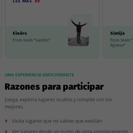
LEE MÀS
Einārs
Sintija
from team "Gandrs"
from team 
Agnese"
UNA EXPERIENCIA EMOCIONANTE
Razones para participar
Juega, explora lugares ocultos y compite con los
mejores.
Visita lugares que no sabías que existían
Ver lugares desde un punto de vista completamente