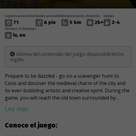
Lugares para visitar:
Dando una vuelta
Distancia aprox.:
Duración
Equipo
71
A pie
5 km
2h+
2-4
Idioma (-s) del juego
lv, en
Idioma del contenido del juego disponible:letón,
inglés
Prepare to be dazzled - go on a scavenger hunt to
Cesis and discover the medieval charm of the city and
its ever-bubbling artistic and creative spirit. During the
game, you will reach the old town surrounded by
ancient stories and discover a hidden green oasis, as
Lee más
well as one of the oldest houses in Cesis - the Princess
House. You will step into a place where
Conoce el juego:
entrepreneurship meets people – the creative and
digital quarter of Cesis, “Rainis.” Also on your list of