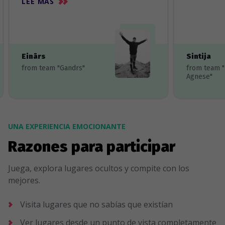
LEE MÀS
Einārs
Sintija
from team "Gandrs"
from team 
Agnese"
UNA EXPERIENCIA EMOCIONANTE
Razones para participar
Juega, explora lugares ocultos y compite con los
mejores.
Visita lugares que no sabías que existían
Ver lugares desde un punto de vista completamente