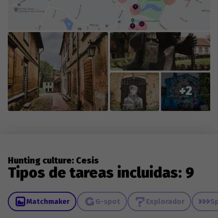
+2
Hunting culture: Cesis
Tipos de tareas incluidas: 9
Matchmaker
G-spot
Explorador
Sp