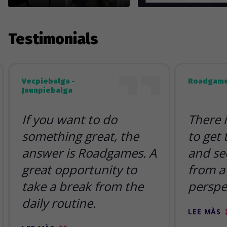
Testimonials
Vecpiebalga -
Roadgame
Jaunpiebalga
If you want to do
There 
something great, the
to get
answer is Roadgames. A
and se
great opportunity to
from a 
take a break from the
perspe
daily routine.
LEE MÀS