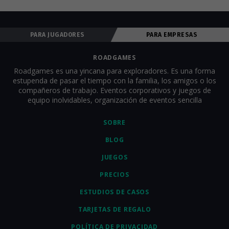
qué tareas realizar, etc. Para que todos comiencen el juego al 
mismo tiempo, los equipos deben estar en el punto de 
comienzo de partida antes del inicio del juego. Los 
PARA JUGADORES
PARA EMPRESAS
organizadores pueden seguir a todos los equipos en línea en 
tiempo real, ver el progreso del juego y comunicarse por chat 
para animar a todos. Nosotros proporcionamos completo 
ROADGAMES
soporte técnico y al cliente dentro de la aplicación. Para obtener 
Roadgames es una yincana para exploradores. Es una forma
una descripción más detallada del juego y todas las tareas, 
estupenda de pasar el tiempo con la familia, los amigos o los
consulta la sección 
"¿Cómo se juega?"
.
compañeros de trabajo. Eventos corporativos y juegos de
equipo inolvidables, organización de eventos sencilla
SOBRE
BLOG
JUEGOS
PRECIOS
ESTUDIOS DE CASOS
TARJETAS DE REGALO
POLÍTICA DE PRIVACIDAD