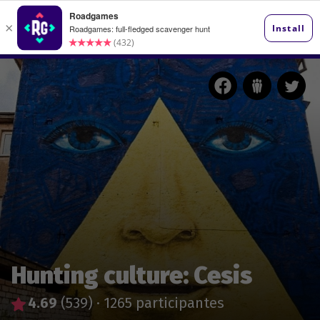
Hunting culture: Cesis
4.69
(539)
·
1265 participantes