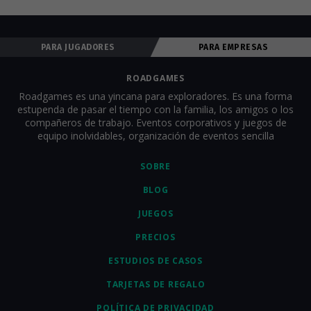
qué tareas realizar, etc. Para que todos comiencen el juego al 
mismo tiempo, los equipos deben estar en el punto de 
comienzo de partida antes del inicio del juego. Los 
PARA JUGADORES
PARA EMPRESAS
organizadores pueden seguir a todos los equipos en línea en 
tiempo real, ver el progreso del juego y comunicarse por chat 
para animar a todos. Nosotros proporcionamos completo 
ROADGAMES
soporte técnico y al cliente dentro de la aplicación. Para obtener 
Roadgames es una yincana para exploradores. Es una forma
una descripción más detallada del juego y todas las tareas, 
estupenda de pasar el tiempo con la familia, los amigos o los
consulta la sección 
"¿Cómo se juega?"
.
compañeros de trabajo. Eventos corporativos y juegos de
equipo inolvidables, organización de eventos sencilla
SOBRE
BLOG
JUEGOS
PRECIOS
ESTUDIOS DE CASOS
TARJETAS DE REGALO
POLÍTICA DE PRIVACIDAD