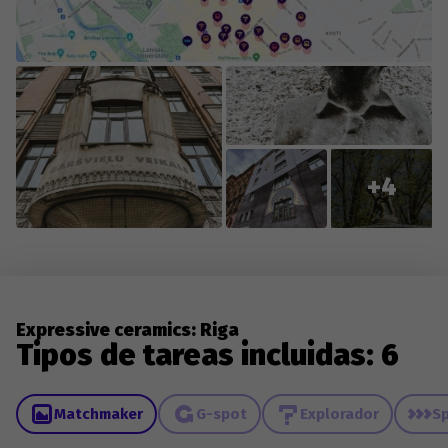
changes to existing content.
+4
Expressive ceramics: Riga
Tipos de tareas incluidas: 6
Matchmaker
G-spot
Explorador
Sp