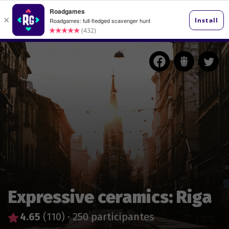
Expressive ceramics: Riga
4.65
(110)
·
250 participantes