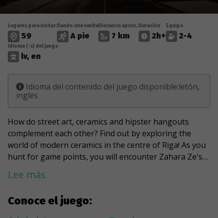
Lugares para visitar:
Dando una vuelta
Distancia aprox.:
Duración
Equipo
59
A pie
7 km
2h+
2-4
Idioma (-s) del juego
lv, en
Idioma del contenido del juego disponible:letón,
inglés
How do street art, ceramics and hipster hangouts
complement each other? Find out by exploring the
world of modern ceramics in the centre of Riga! As you
hunt for game points, you will encounter Zahara Ze's
characters made of ceramic paint, wood and other
Lee más
materials. Together with them, you will end up in
several hipster and creative spots, including LOOK!
Conoce el juego:
Gallery, KIM?, Maksla XO Gallery, M/Darbnica, Alma
Gallery and the Sporta 2 district. In addition, the Streets