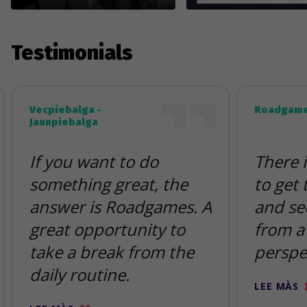
Testimonials
Vecpiebalga -
Roadgame
Jaunpiebalga
If you want to do
There 
something great, the
to get
answer is Roadgames. A
and se
great opportunity to
from a 
take a break from the
perspe
daily routine.
LEE MÀS