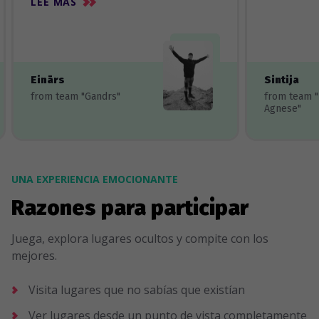
LEE MÀS
Einārs
Sintija
from team "Gandrs"
from team 
Agnese"
UNA EXPERIENCIA EMOCIONANTE
Razones para participar
Juega, explora lugares ocultos y compite con los
mejores.
Visita lugares que no sabías que existían
Ver lugares desde un punto de vista completamente