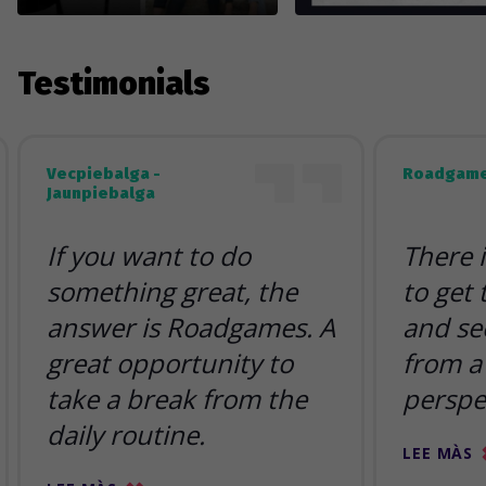
Testimonials
Vecpiebalga -
Roadgame
Jaunpiebalga
If you want to do
There 
something great, the
to get
answer is Roadgames. A
and se
great opportunity to
from a 
take a break from the
perspe
daily routine.
LEE MÀS