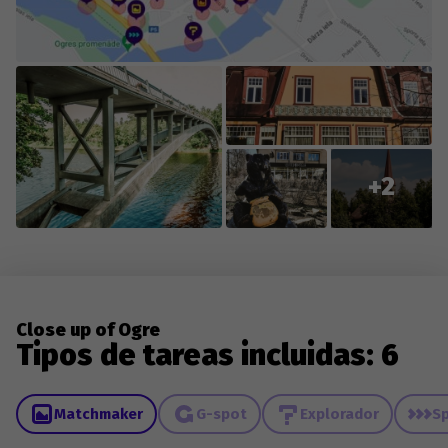
+2
Close up of Ogre
Tipos de tareas incluidas: 6
Matchmaker
G-spot
Explorador
Sp