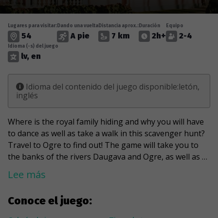
Lugares para visitar:
Dando una vuelta
Distancia aprox.:
Duración
Equipo
54
A pie
7 km
2h+
2-4
Idioma (-s) del juego
lv, en
Idioma del contenido del juego disponible:letón,
inglés
Where is the royal family hiding and why you will have
to dance as well as take a walk in this scavenger hunt?
Travel to Ogre to find out! The game will take you to
the banks of the rivers Daugava and Ogre, as well as to
the ever-busy main artery of the city - Brivibas Street.
Lee más
You will spot the "Swan House" hidden somewhere in
the city and visit the newly built Ogre Library and its
Conoce el juego:
modern “Bibliobuss”. Besides, you will feel the urge to
take an entertaining and relaxing break on special