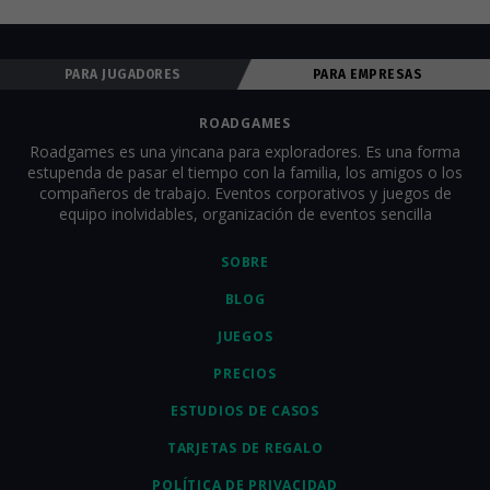
qué tareas realizar, etc. Para que todos comiencen el juego al 
mismo tiempo, los equipos deben estar en el punto de 
comienzo de partida antes del inicio del juego. Los 
PARA JUGADORES
PARA EMPRESAS
organizadores pueden seguir a todos los equipos en línea en 
tiempo real, ver el progreso del juego y comunicarse por chat 
para animar a todos. Nosotros proporcionamos completo 
ROADGAMES
soporte técnico y al cliente dentro de la aplicación. Para obtener 
Roadgames es una yincana para exploradores. Es una forma
una descripción más detallada del juego y todas las tareas, 
estupenda de pasar el tiempo con la familia, los amigos o los
consulta la sección 
"¿Cómo se juega?"
.
compañeros de trabajo. Eventos corporativos y juegos de
equipo inolvidables, organización de eventos sencilla
SOBRE
BLOG
JUEGOS
PRECIOS
ESTUDIOS DE CASOS
TARJETAS DE REGALO
POLÍTICA DE PRIVACIDAD