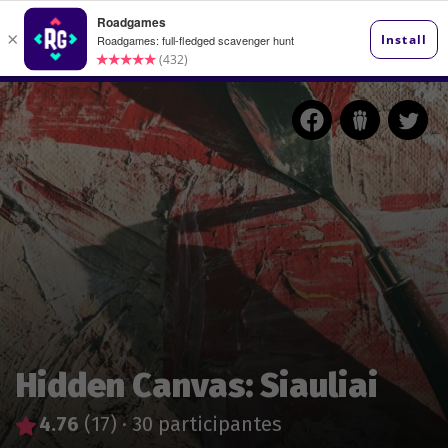
Hidden Canvas: Siauliai
4.76
(17)
·
30 participantes