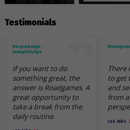
Testimonials
Vecpiebalga -
Roadgame
Jaunpiebalga
If you want to do
There 
something great, the
to get
answer is Roadgames. A
and se
great opportunity to
from a 
take a break from the
perspe
daily routine.
LEE MÀS