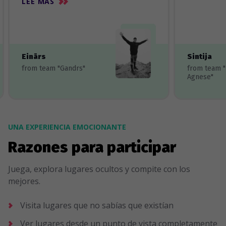
LEE MÀS
Einārs
Sintija
from team "Gandrs"
from team 
Agnese"
UNA EXPERIENCIA EMOCIONANTE
Razones para participar
Juega, explora lugares ocultos y compite con los
mejores.
Visita lugares que no sabías que existían
Ver lugares desde un punto de vista completamente