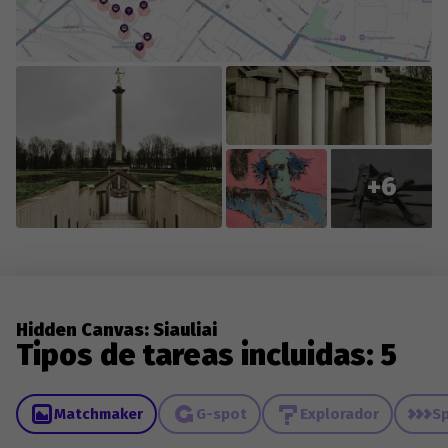
+6
Hidden Canvas: Siauliai
Tipos de tareas incluidas: 5
Matchmaker
G-spot
Explorador
Sp