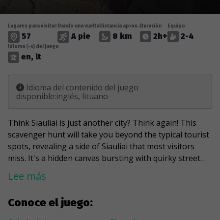
Lugares para visitar:
Dando una vuelta
Distancia aprox.:
Duración
Equipo
57
A pie
8 km
2h+
2-4
Idioma (-s) del juego
en, lt
Idioma del contenido del juego
disponible:inglés, lituano
Think Siauliai is just another city? Think again! This
scavenger hunt will take you beyond the typical tourist
spots, revealing a side of Siauliai that most visitors
miss. It's a hidden canvas bursting with quirky street
art and sculptures waiting to be discovered. During the
Lee más
game, you will peer into hidden courtyards and marvel
at a gigantic 7-ton Iron Fox. You will find a royal place
Conoce el juego:
that will reminisce about Athens, mainly because of a
Greek-inspired statue aiming for the clouds lying there.