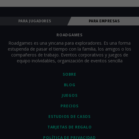
qué tareas realizar, etc. Para que todos comiencen el juego al 
mismo tiempo, los equipos deben estar en el punto de 
comienzo de partida antes del inicio del juego. Los 
PARA JUGADORES
PARA EMPRESAS
organizadores pueden seguir a todos los equipos en línea en 
tiempo real, ver el progreso del juego y comunicarse por chat 
para animar a todos. Nosotros proporcionamos completo 
ROADGAMES
soporte técnico y al cliente dentro de la aplicación. Para obtener 
Roadgames es una yincana para exploradores. Es una forma
una descripción más detallada del juego y todas las tareas, 
estupenda de pasar el tiempo con la familia, los amigos o los
consulta la sección 
"¿Cómo se juega?"
.
compañeros de trabajo. Eventos corporativos y juegos de
equipo inolvidables, organización de eventos sencilla
SOBRE
BLOG
JUEGOS
PRECIOS
ESTUDIOS DE CASOS
TARJETAS DE REGALO
POLÍTICA DE PRIVACIDAD