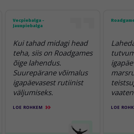
Vecpiebalga -
Roadgame
Jaunpiebalga
Kui tahad midagi head
Lahedai
teha, siis on Roadgames
tutvum
õige lahendus.
igapäe
Suurepärane võimalus
marsr
igapäevasest rutiinist
teists
väljumiseks.
vaaten
LOE ROHKEM
LOE ROH