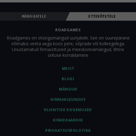
MÄNGIJATELE
ETTEVÕTETELE
ROADGAMES
Roadgames on otsingumängud uurijatele. See on suurepärane
võimalus veeta aega koos pere, sõprade või kolleegidega.
Unustamatud firmaüritused ja meeskonnamängud, lihtne
ürituse korraldamine
MEIST
BLOGI
MÄNGUD
HINNAKUJUNDUS
KLIENTIDE KOGEMUSED
KINKEKAARDID
PRIVAATSUSPOLIITIKA