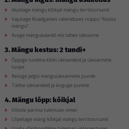
Alustage mängu kõikjal mängu territooriumil
Vajutage Roadgames rakenduses nuppu "Alusta
mängu".
Avage mängukaardil mis tahes ülesanne
3. Mängu kestus: 2 tundi+
Õppige tundma kõiki ülesandeid ja ülesannete
tüüpe
Reisige jalgsi mänguülesannete juurde
Täitke ülesandeid ja koguge punkte
4. Mängu lõpp: kõikjal
Võistle parima tulemuse nimel
Lõpetage mäng kõikjal mängu territooriumil
Vaata võistkondlikke tulemusi üldarvestuses