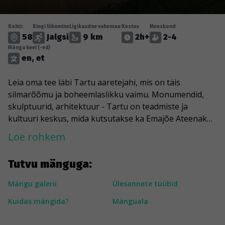
Kohti:
Ringi liikumine
Ligikaudne vahemaa:
Kestus
Meeskond
58
Jalgsi
9 km
2h+
2-4
Mängu keel (-ed)
en, et
Leia oma tee läbi Tartu aaretejahi, mis on täis
silmarõõmu ja boheemlaslikku vaimu. Monumendid,
skulptuurid, arhitektuur - Tartu on teadmiste ja
kultuuri keskus, mida kutsutakse ka Emajõe Ateenaks.
Mäng viib su Toomemäele, kus näed Eesti ainsat
Loe rohkem
keskaegset kahe torniga kirikut. Sa kohtad hiiglaslikku
kollast parti, õpid tundma Kalevipoja luulet ning
Tutvu mänguga:
avastad eesti rahvakalendrit, sealhulgas tõnisepäeva
kombeid. Karlova ja Supilinna värvikates linnaosades
Mängu galerii
Ülesannete tüübid
saad tunda kunstilist atmosfääri.
Kuidas mängida?
Mänguala
---