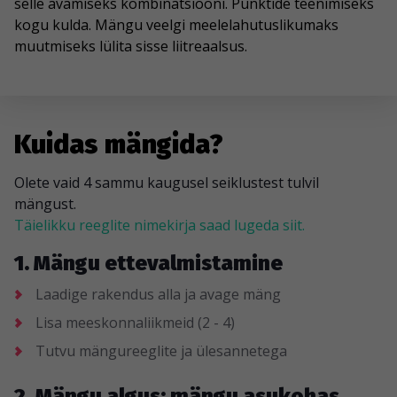
selle avamiseks kombinatsiooni. Punktide teenimiseks
kogu kulda. Mängu veelgi meelelahutuslikumaks
muutmiseks lülita sisse liitreaalsus.
Kuidas mängida?
Olete vaid 4 sammu kaugusel seiklustest tulvil
mängust.
Täielikku reeglite nimekirja saad lugeda siit.
1. Mängu ettevalmistamine
Laadige rakendus alla ja avage mäng
Lisa meeskonnaliikmeid (2 - 4)
Tutvu mängureeglite ja ülesannetega
2. Mängu algus: mängu asukohas