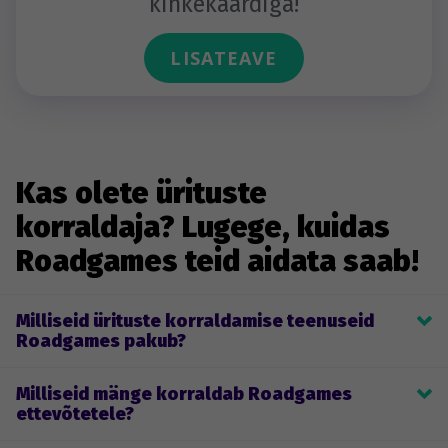
kinkekaardiga!
LISATEAVE
Kas olete ürituste
korraldaja? Lugege, kuidas
Roadgames teid aidata saab!
Milliseid ürituste korraldamise teenuseid
Roadgames pakub?
Roadgames’i põhitegevus on ürituste korraldamine. See hõlmab 
Milliseid mänge korraldab Roadgames
temaatiliste firmaürituste ja meeskonnatöö mängude 
ettevõtetele?
kavandamist ja läbiviimist. Kliendid saavad valida juba valminud 
live- ja kaugmängude seast või luua oma tiimi jaoks kohandatud 