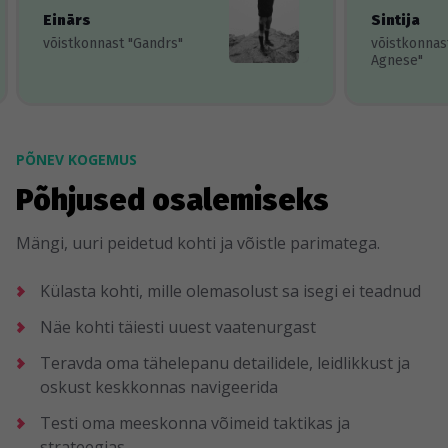
Einārs
Sintija
võistkonnast "Gandrs"
võistkonnas
Agnese"
PÕNEV KOGEMUS
Põhjused osalemiseks
Mängi, uuri peidetud kohti ja võistle parimatega.
Külasta kohti, mille olemasolust sa isegi ei teadnud
Näe kohti täiesti uuest vaatenurgast
Teravda oma tähelepanu detailidele, leidlikkust ja
oskust keskkonnas navigeerida
Testi oma meeskonna võimeid taktikas ja
strateegias