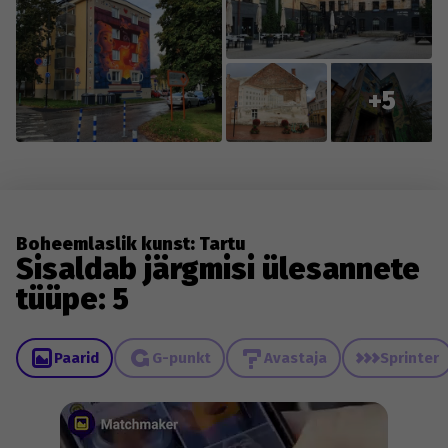
+5
Boheemlaslik kunst: Tartu
Sisaldab järgmisi ülesannete
tüüpe: 5
Paarid
G-punkt
Avastaja
Sprinter