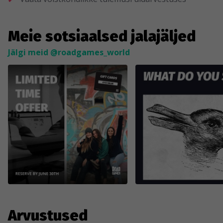
Meie sotsiaalsed jalajäljed
Jälgi meid @roadgames_world
Arvustused