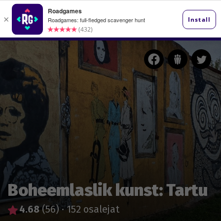
Boheemlaslik kunst: Tartu
4.68
(56)
·
152 osalejat