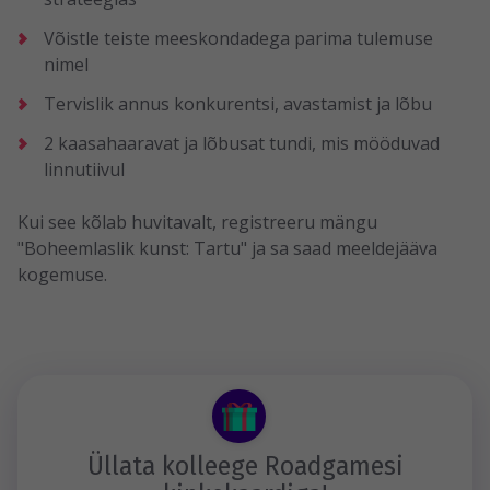
Võistle teiste meeskondadega parima tulemuse
nimel
Tervislik annus konkurentsi, avastamist ja lõbu
2 kaasahaaravat ja lõbusat tundi, mis mööduvad
linnutiivul
Kui see kõlab huvitavalt, registreeru mängu
"Boheemlaslik kunst: Tartu" ja sa saad meeldejääva
kogemuse.
Üllata kolleege Roadgamesi