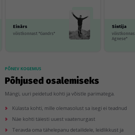
Einārs
Sintija
võistkonnast "Gandrs"
võistkonnas
Agnese"
PÕNEV KOGEMUS
Põhjused osalemiseks
Mängi, uuri peidetud kohti ja võistle parimatega.
Külasta kohti, mille olemasolust sa isegi ei teadnud
Näe kohti täiesti uuest vaatenurgast
Teravda oma tähelepanu detailidele, leidlikkust ja