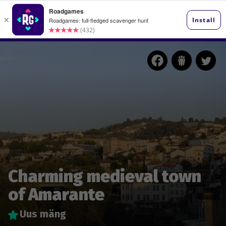
Charming medieval town
of Amarante
Uus mäng