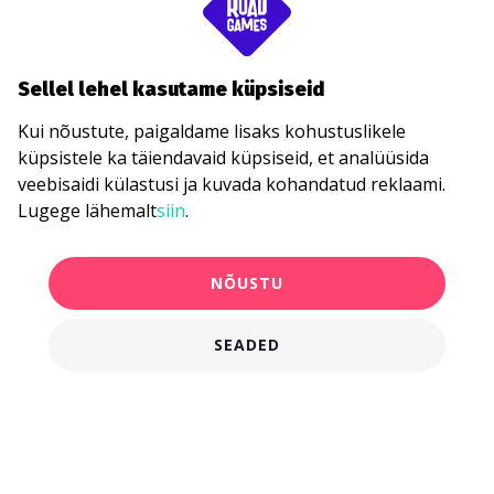
Sellel lehel kasutame küpsiseid
Kui nõustute, paigaldame lisaks kohustuslikele
küpsistele ka täiendavaid küpsiseid, et analüüsida
veebisaidi külastusi ja kuvada kohandatud reklaami.
Lugege lähemalt
siin
.
NÕUSTU
SEADED
750,00 €
KANDIDEERI KOHE
alates