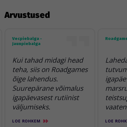
Arvustused
Vecpiebalga -
Roadgame
Jaunpiebalga
Kui tahad midagi head
Lahedai
teha, siis on Roadgames
tutvum
õige lahendus.
igapäe
Suurepärane võimalus
marsr
igapäevasest rutiinist
teists
väljumiseks.
vaaten
LOE ROHKEM
LOE ROH