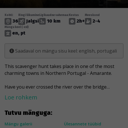
Kohti:
Ringi liikumine
Ligikaudne vahemaa:
Kestus
Meeskond
36
Jalgsi
10 km
2h+
2-4
Mängu keel (-ed)
en, pt
Saadaval on mängu sisu keel: english, portugali
This scavenger hunt takes place in one of the most
charming towns in Northern Portugal - Amarante.
Have you ever crossed the river over the bridge
commemorating the heroic resistance of the local
Loe rohkem
population against Napoleon's troops? And then again
another crossing of the same river only through a
Tutvu mänguga:
dam, where you are stepping from a stone block to a
stone block. Of course all this is accompanied by the
Mängu galerii
Ülesannete tüübid