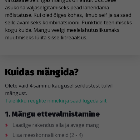
virtuaalne seif. Igas mängus on ainult üks. Selle
asukoha väljaselgitamiseks pead lahendama
mõistatuse. Kui oled õiges kohas, ilmub seif ja sa saad
selle avamiseks kombinatsiooni. Punktide teenimiseks
kogu kulda. Mängu veelgi meelelahutuslikumaks
muutmiseks lülita sisse liitreaalsus.
Kuidas mängida?
Olete vaid 4 sammu kaugusel seiklustest tulvil
mängust.
Täielikku reeglite nimekirja saad lugeda siit.
1. Mängu ettevalmistamine
Laadige rakendus alla ja avage mäng
Lisa meeskonnaliikmeid (2 - 4)