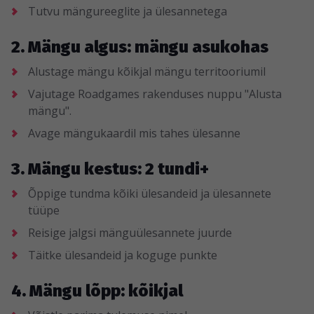
Tutvu mängureeglite ja ülesannetega
2. Mängu algus: mängu asukohas
Alustage mängu kõikjal mängu territooriumil
Vajutage Roadgames rakenduses nuppu "Alusta
mängu".
Avage mängukaardil mis tahes ülesanne
3. Mängu kestus: 2 tundi+
Õppige tundma kõiki ülesandeid ja ülesannete
tüüpe
Reisige jalgsi mänguülesannete juurde
Täitke ülesandeid ja koguge punkte
4. Mängu lõpp: kõikjal