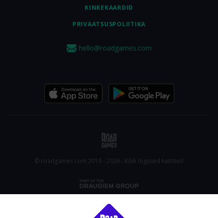
KINKEKAARDID
PRIVAATSUSPOLIITIKA
hello@roadgames.com
© roadgames.com 2019 - 2026 . Kõik õigused kaitstud