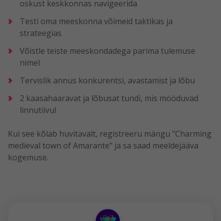
oskust keskkonnas navigeerida
Testi oma meeskonna võimeid taktikas ja
strateegias
Võistle teiste meeskondadega parima tulemuse
nimel
Tervislik annus konkurentsi, avastamist ja lõbu
2 kaasahaaravat ja lõbusat tundi, mis mööduvad
linnutiivul
Kui see kõlab huvitavalt, registreeru mängu "Charming
medieval town of Amarante" ja sa saad meeldejääva
kogemuse.