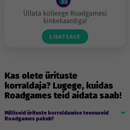
Üllata kolleege Roadgamesi
kinkekaardiga!
LISATEAVE
Kas olete ürituste
korraldaja? Lugege, kuidas
Roadgames teid aidata saab!
Milliseid ürituste korraldamise teenuseid
Roadgames pakub?
Roadgames’i põhitegevus on ürituste korraldamine. See hõlmab 