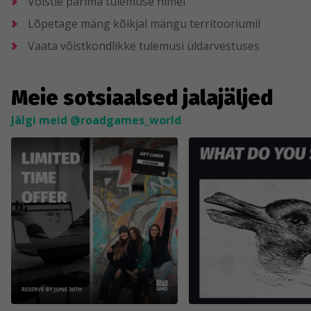
Võistle parima tulemuse nimel
Lõpetage mäng kõikjal mängu territooriumil
Vaata võistkondlikke tulemusi üldarvestuses
Meie sotsiaalsed jalajäljed
Jälgi meid @roadgames_world