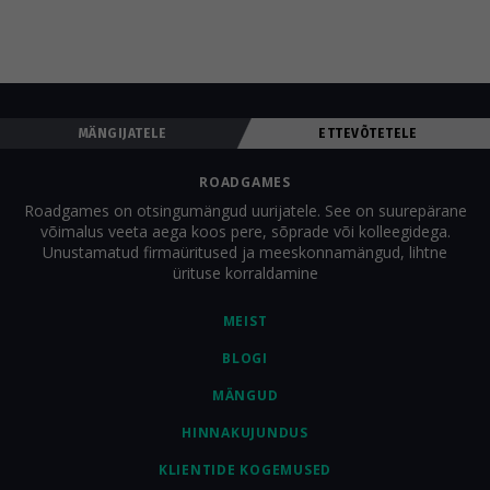
Roadgames'i mängu ürituse ainsaks tegevuseks.
MÄNGIJATELE
ETTEVÕTETELE
ROADGAMES
Roadgames on otsingumängud uurijatele. See on suurepärane
võimalus veeta aega koos pere, sõprade või kolleegidega.
Unustamatud firmaüritused ja meeskonnamängud, lihtne
ürituse korraldamine
MEIST
BLOGI
MÄNGUD
HINNAKUJUNDUS
KLIENTIDE KOGEMUSED