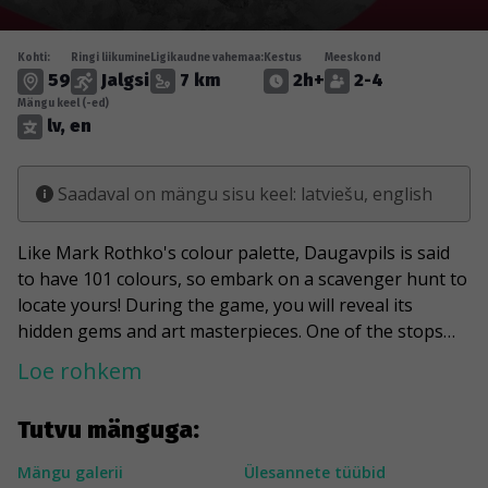
Kohti:
Ringi liikumine
Ligikaudne vahemaa:
Kestus
Meeskond
59
Jalgsi
7 km
2h+
2-4
Mängu keel (-ed)
lv, en
Saadaval on mängu sisu keel: latviešu, english
Like Mark Rothko's colour palette, Daugavpils is said
to have 101 colours, so embark on a scavenger hunt to
locate yours! During the game, you will reveal its
hidden gems and art masterpieces. One of the stops
will take you to the lively 'student area,' where you may
Loe rohkem
be distracted by Pavel Dubrovin and his four-legged
friend, the residents of the Latgale Zoo, or the
Tutvu mänguga:
Shmakovka Museum's display. Don't let your guard
down and test your knowledge of the city and its old
Mängu galerii
Ülesannete tüübid