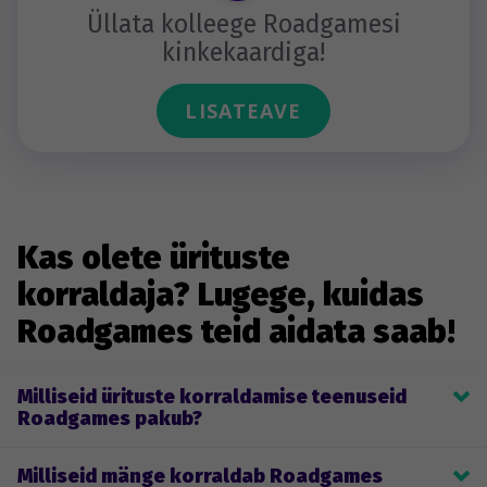
Üllata kolleege Roadgamesi
kinkekaardiga!
LISATEAVE
Kas olete ürituste
korraldaja? Lugege, kuidas
Roadgames teid aidata saab!
Milliseid ürituste korraldamise teenuseid
Roadgames pakub?
Roadgames’i põhitegevus on ürituste korraldamine. See hõlmab 
Milliseid mänge korraldab Roadgames
temaatiliste firmaürituste ja meeskonnatöö mängude 