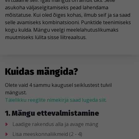
virtuaalne seif. Igas mängus on ainult üks. Selle
asukoha väljaselgitamiseks pead lahendama
mõistatuse. Kui oled õiges kohas, ilmub seif ja sa saad
selle avamiseks kombinatsiooni. Punktide teenimiseks
kogu kulda. Mängu veelgi meelelahutuslikumaks
muutmiseks lülita sisse liitreaalsus.
Kuidas mängida?
Olete vaid 4 sammu kaugusel seiklustest tulvil
mängust.
Täielikku reeglite nimekirja saad lugeda siit.
1. Mängu ettevalmistamine
Laadige rakendus alla ja avage mäng
Lisa meeskonnaliikmeid (2 - 4)