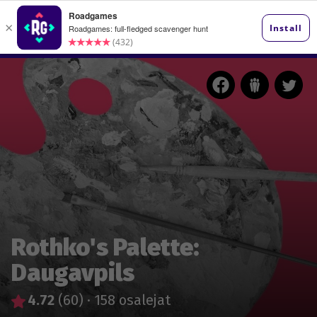
Rothko's Palette:
Daugavpils
4.72
(60)
·
158 osalejat