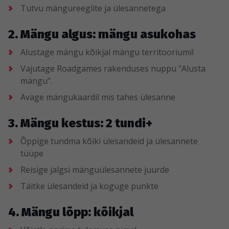
Tutvu mängureeglite ja ülesannetega
2. Mängu algus: mängu asukohas
Alustage mängu kõikjal mängu territooriumil
Vajutage Roadgames rakenduses nuppu "Alusta
mängu".
Avage mängukaardil mis tahes ülesanne
3. Mängu kestus: 2 tundi+
Õppige tundma kõiki ülesandeid ja ülesannete
tüüpe
Reisige jalgsi mänguülesannete juurde
Täitke ülesandeid ja koguge punkte
4. Mängu lõpp: kõikjal