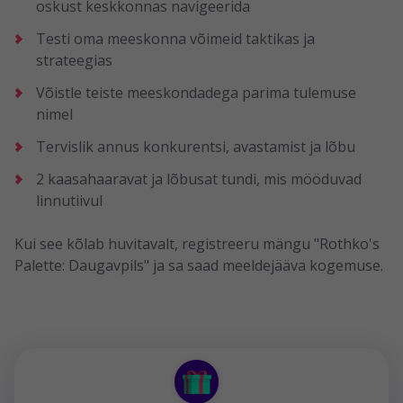
oskust keskkonnas navigeerida
Testi oma meeskonna võimeid taktikas ja
strateegias
Võistle teiste meeskondadega parima tulemuse
nimel
Tervislik annus konkurentsi, avastamist ja lõbu
2 kaasahaaravat ja lõbusat tundi, mis mööduvad
linnutiivul
Kui see kõlab huvitavalt, registreeru mängu "Rothko's
Palette: Daugavpils" ja sa saad meeldejääva kogemuse.