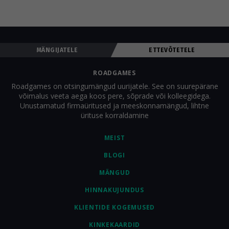
MÄNGIJATELE
ETTEVÕTETELE
ROADGAMES
Roadgames on otsingumängud uurijatele. See on suurepärane
võimalus veeta aega koos pere, sõprade või kolleegidega.
Unustamatud firmaüritused ja meeskonnamängud, lihtne
ürituse korraldamine
MEIST
BLOGI
MÄNGUD
HINNAKUJUNDUS
KLIENTIDE KOGEMUSED
KINKEKAARDID