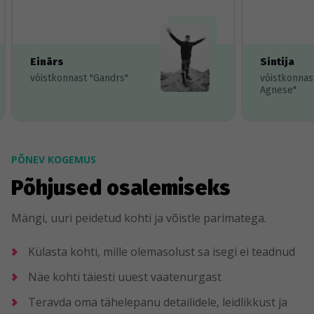
Einārs
Sintija
võistkonnast "Gandrs"
võistkonnas
Agnese"
PÕNEV KOGEMUS
Põhjused osalemiseks
Mängi, uuri peidetud kohti ja võistle parimatega.
Külasta kohti, mille olemasolust sa isegi ei teadnud
Näe kohti täiesti uuest vaatenurgast
Teravda oma tähelepanu detailidele, leidlikkust ja