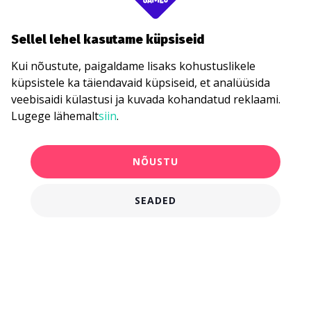
Sellel lehel kasutame küpsiseid
Kui nõustute, paigaldame lisaks kohustuslikele
küpsistele ka täiendavaid küpsiseid, et analüüsida
veebisaidi külastusi ja kuvada kohandatud reklaami.
Lugege lähemalt
siin
.
NÕUSTU
SEADED
750,00 €
KANDIDEERI KOHE
alates