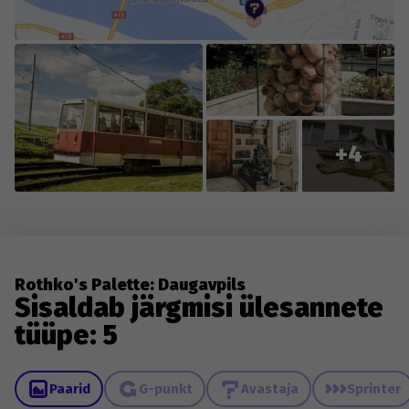
+4
Rothko's Palette: Daugavpils
Sisaldab järgmisi ülesannete
tüüpe: 5
Paarid
G-punkt
Avastaja
Sprinter