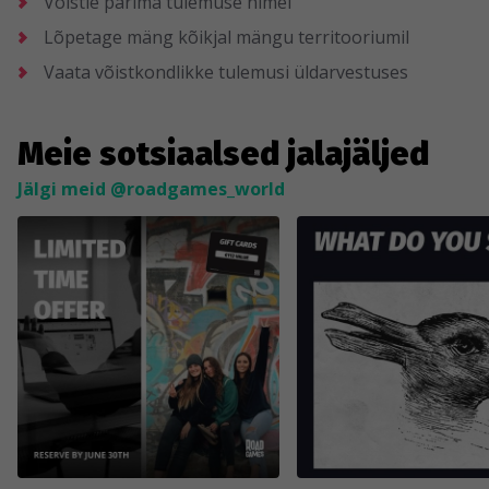
Võistle parima tulemuse nimel
Lõpetage mäng kõikjal mängu territooriumil
Vaata võistkondlikke tulemusi üldarvestuses
Meie sotsiaalsed jalajäljed
Jälgi meid @roadgames_world