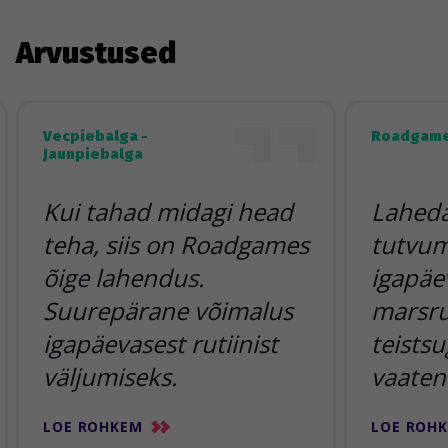
Arvustused
Vecpiebalga -
Roadgame
Jaunpiebalga
Kui tahad midagi head
Lahedai
teha, siis on Roadgames
tutvum
õige lahendus.
igapäe
Suurepärane võimalus
marsr
igapäevasest rutiinist
teists
väljumiseks.
vaaten
LOE ROHKEM
LOE ROH