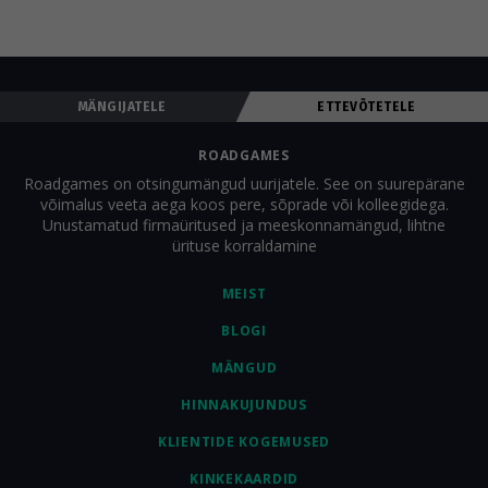
MÄNGIJATELE
ETTEVÕTETELE
ROADGAMES
Roadgames on otsingumängud uurijatele. See on suurepärane
võimalus veeta aega koos pere, sõprade või kolleegidega.
Unustamatud firmaüritused ja meeskonnamängud, lihtne
ürituse korraldamine
MEIST
BLOGI
MÄNGUD
HINNAKUJUNDUS
KLIENTIDE KOGEMUSED
KINKEKAARDID