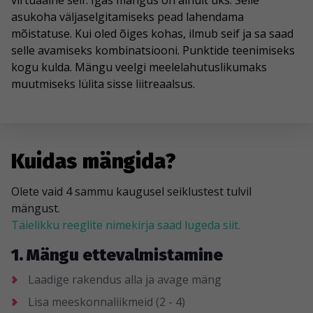
virtuaalne seif. Igas mängus on ainult üks. Selle
asukoha väljaselgitamiseks pead lahendama
mõistatuse. Kui oled õiges kohas, ilmub seif ja sa saad
selle avamiseks kombinatsiooni. Punktide teenimiseks
kogu kulda. Mängu veelgi meelelahutuslikumaks
muutmiseks lülita sisse liitreaalsus.
Kuidas mängida?
Olete vaid 4 sammu kaugusel seiklustest tulvil
mängust.
Täielikku reeglite nimekirja saad lugeda siit.
1. Mängu ettevalmistamine
Laadige rakendus alla ja avage mäng
Lisa meeskonnaliikmeid (2 - 4)