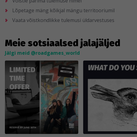
Võistle parima tulemuse nimel
Lõpetage mäng kõikjal mängu territooriumil
Vaata võistkondlikke tulemusi üldarvestuses
Meie sotsiaalsed jalajäljed
Jälgi meid @roadgames_world