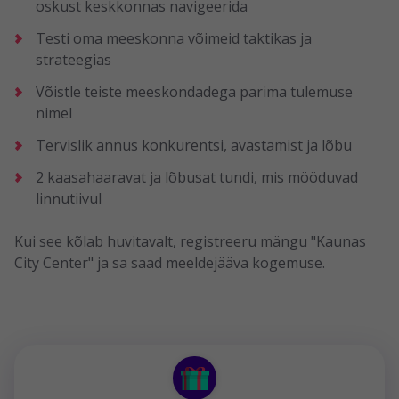
oskust keskkonnas navigeerida
Testi oma meeskonna võimeid taktikas ja
strateegias
Võistle teiste meeskondadega parima tulemuse
nimel
Tervislik annus konkurentsi, avastamist ja lõbu
2 kaasahaaravat ja lõbusat tundi, mis mööduvad
linnutiivul
Kui see kõlab huvitavalt, registreeru mängu "Kaunas
City Center" ja sa saad meeldejääva kogemuse.