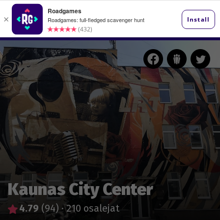
Kaunas City Center
4.79
(94)
·
210 osalejat