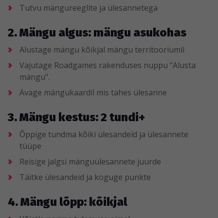
Tutvu mängureeglite ja ülesannetega
2. Mängu algus: mängu asukohas
Alustage mängu kõikjal mängu territooriumil
Vajutage Roadgames rakenduses nuppu "Alusta
mängu".
Avage mängukaardil mis tahes ülesanne
3. Mängu kestus: 2 tundi+
Õppige tundma kõiki ülesandeid ja ülesannete
tüüpe
Reisige jalgsi mänguülesannete juurde
Täitke ülesandeid ja koguge punkte
4. Mängu lõpp: kõikjal