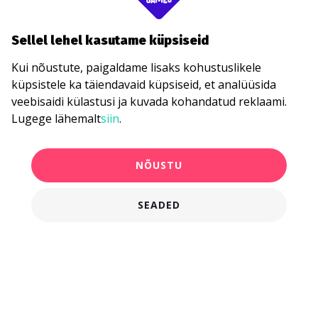
Sellel lehel kasutame küpsiseid
Kui nõustute, paigaldame lisaks kohustuslikele
küpsistele ka täiendavaid küpsiseid, et analüüsida
veebisaidi külastusi ja kuvada kohandatud reklaami.
Lugege lähemalt
siin
.
NÕUSTU
SEADED
750,00 €
KANDIDEERI KOHE
alates