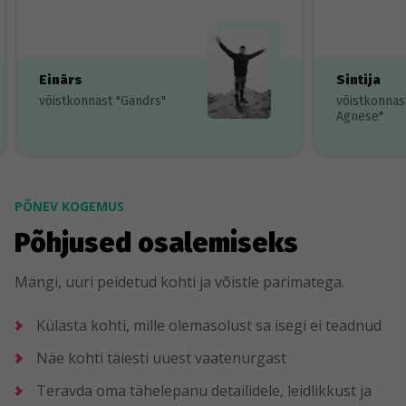
Einārs
Sintija
võistkonnast "Gandrs"
võistkonnas
Agnese"
PÕNEV KOGEMUS
Põhjused osalemiseks
Mängi, uuri peidetud kohti ja võistle parimatega.
Külasta kohti, mille olemasolust sa isegi ei teadnud
Näe kohti täiesti uuest vaatenurgast
Teravda oma tähelepanu detailidele, leidlikkust ja