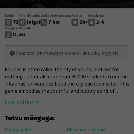
Kohti:
Ringi liikumine
Ligikaudne vahemaa:
Kestus
Meeskond
72
Jalgsi
7 km
2h+
2-4
Mängu keel (-ed)
lt, en
Saadaval on mängu sisu keel: lietuvių, english
Kaunas is often called the city of youth, and not for
nothing – after all more than 35,000 students from the
7 Kaunas’ universities flood the city each semester. This
game embodies the youthful and bubbly spirit of
Lithuania’s second largest city. You’ll get the chance to
Loe rohkem
take a stroll through the Old Town and marvel at the
impressive Gothic, Renaissance and Baroque
Tutvu mänguga:
structures. The city centre is packed with beautiful
statues, monuments, as well as truly breathtaking art
Mängu galerii
Ülesannete tüübid