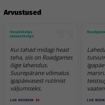
Arvustused
Vecpiebalga -
Roadgame
Jaunpiebalga
Kui tahad midagi head
Lahedai
teha, siis on Roadgames
tutvum
õige lahendus.
igapäe
Suurepärane võimalus
marsr
igapäevasest rutiinist
teists
väljumiseks.
vaaten
LOE ROHKEM
LOE ROH