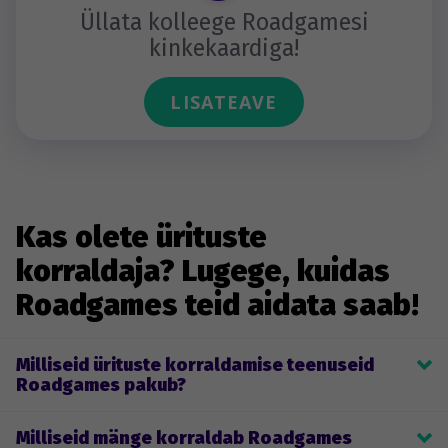
Üllata kolleege Roadgamesi
kinkekaardiga!
LISATEAVE
Kas olete ürituste
korraldaja? Lugege, kuidas
Roadgames teid aidata saab!
Milliseid ürituste korraldamise teenuseid
Roadgames pakub?
Roadgames’i põhitegevus on ürituste korraldamine. See hõlmab 
Milliseid mänge korraldab Roadgames
temaatiliste firmaürituste ja meeskonnatöö mängude 