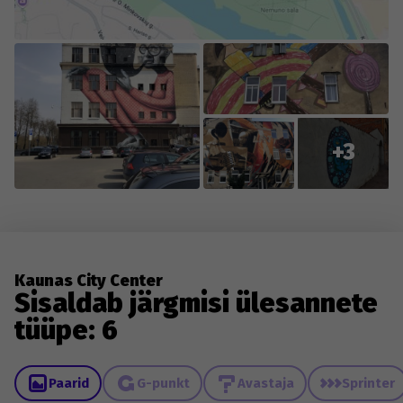
+3
Kaunas City Center
Sisaldab järgmisi ülesannete
tüüpe: 6
Paarid
G-punkt
Avastaja
Sprinter