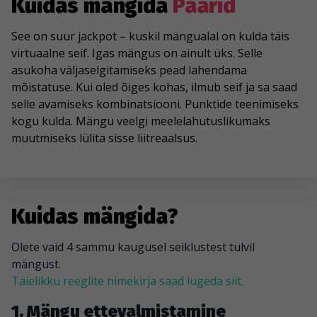
Kuidas mängida
Paarid
See on suur jackpot – kuskil mängualal on kulda täis
virtuaalne seif. Igas mängus on ainult üks. Selle
asukoha väljaselgitamiseks pead lahendama
mõistatuse. Kui oled õiges kohas, ilmub seif ja sa saad
selle avamiseks kombinatsiooni. Punktide teenimiseks
kogu kulda. Mängu veelgi meelelahutuslikumaks
muutmiseks lülita sisse liitreaalsus.
Kuidas mängida?
Olete vaid 4 sammu kaugusel seiklustest tulvil
mängust.
Täielikku reeglite nimekirja saad lugeda siit.
1. Mängu ettevalmistamine