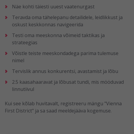
Näe kohti täiesti uuest vaatenurgast
Teravda oma tähelepanu detailidele, leidlikkust ja
oskust keskkonnas navigeerida
Testi oma meeskonna võimeid taktikas ja
strateegias
Võistle teiste meeskondadega parima tulemuse
nimel
Tervislik annus konkurentsi, avastamist ja lõbu
2.5 kaasahaaravat ja lõbusat tundi, mis mööduvad
linnutiivul
Kui see kõlab huvitavalt, registreeru mängu "Vienna
First District" ja sa saad meeldejääva kogemuse.