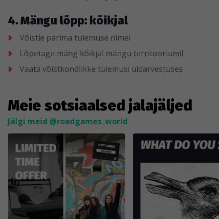
4. Mängu lõpp: kõikjal
Võistle parima tulemuse nimel
Lõpetage mäng kõikjal mängu territooriumil
Vaata võistkondlikke tulemusi üldarvestuses
Meie sotsiaalsed jalajäljed
Jälgi meid @roadgames_world