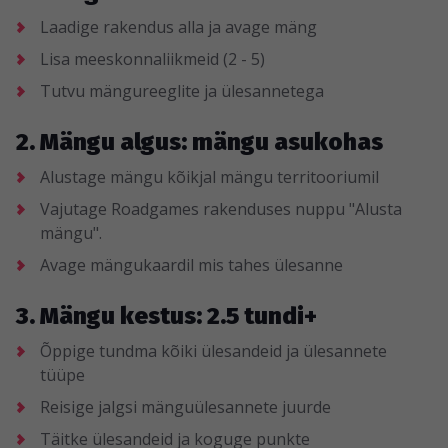
Laadige rakendus alla ja avage mäng
Lisa meeskonnaliikmeid (2 - 5)
Tutvu mängureeglite ja ülesannetega
2. Mängu algus: mängu asukohas
Alustage mängu kõikjal mängu territooriumil
Vajutage Roadgames rakenduses nuppu "Alusta
mängu".
Avage mängukaardil mis tahes ülesanne
3. Mängu kestus: 2.5 tundi+
Õppige tundma kõiki ülesandeid ja ülesannete
tüüpe
Reisige jalgsi mänguülesannete juurde
Täitke ülesandeid ja koguge punkte