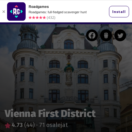
Vienna First District
4.73
(44)
·
71 osalejat