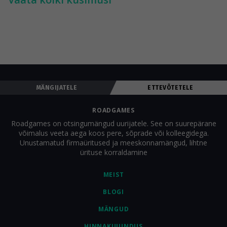
saavad Roadgames'i teenuseid - mängude arendamist - 
arendusprotsessi.
integreerida ka laiemasse ürituste kavasse (ühe osana või 
konkreetse ürituse raames). Kuid sageli valivad ettevõtted 
Roadgames'i mängu ürituse ainsaks tegevuseks.
MÄNGIJATELE
ETTEVÕTETELE
ROADGAMES
Roadgames on otsingumängud uurijatele. See on suurepärane
võimalus veeta aega koos pere, sõprade või kolleegidega.
Unustamatud firmaüritused ja meeskonnamängud, lihtne
ürituse korraldamine
MEIST
BLOGI
MÄNGUD
HINNAKUJUNDUS