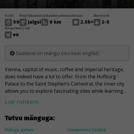
Kohti:
Ringi liikumine
Ligikaudne vahemaa:
Kestus
Meeskond
59
Jalgsi
9 km
2.5h+
2-5
Mängu keel (-ed)
en
Saadaval on mängu sisu keel: english
Vienna, capital of music, coffee and imperial heritage,
does indeed have a lot to offer. From the Hofburg
Palace to the Saint Stephen’s Cathedral, the inner city
allows you to explore fascinating sites while learning
about Austrian culture and history.
Loe rohkem
Challenge yourself and let our game guide you
Tutvu mänguga:
through hidden paths, monumental squares and
imperial palaces.
Mängu galerii
Ülesannete tüübid