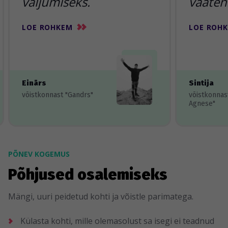
väljumiseks.
vaaten
LOE ROHKEM
LOE ROH
Einārs
Sintija
võistkonnast "Gandrs"
võistkonnas
Agnese"
PÕNEV KOGEMUS
Põhjused osalemiseks
Mängi, uuri peidetud kohti ja võistle parimatega.
Külasta kohti, mille olemasolust sa isegi ei teadnud