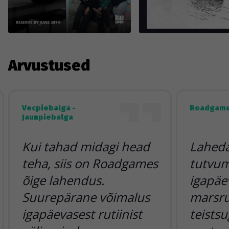
Arvustused
Vecpiebalga -
Roadgame
Jaunpiebalga
Kui tahad midagi head
Lahedai
teha, siis on Roadgames
tutvum
õige lahendus.
igapäe
Suurepärane võimalus
marsr
igapäevasest rutiinist
teists