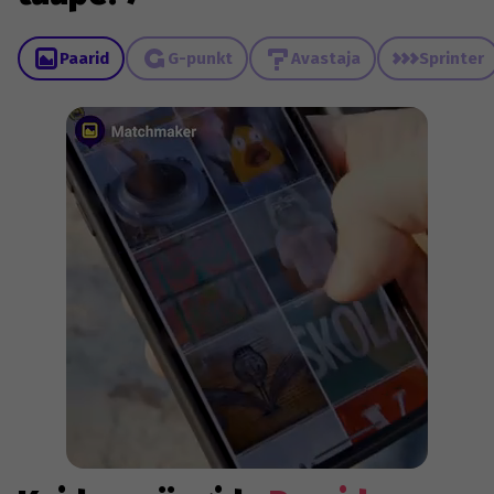
Paarid
G-punkt
Avastaja
Sprinter