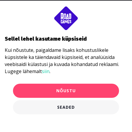
Sellel lehel kasutame küpsiseid
Kui nõustute, paigaldame lisaks kohustuslikele
küpsistele ka täiendavaid küpsiseid, et analüüsida
veebisaidi külastusi ja kuvada kohandatud reklaami.
Lugege lähemalt
siin
.
NÕUSTU
SEADED
750,00 €
KANDIDEERI KOHE
alates