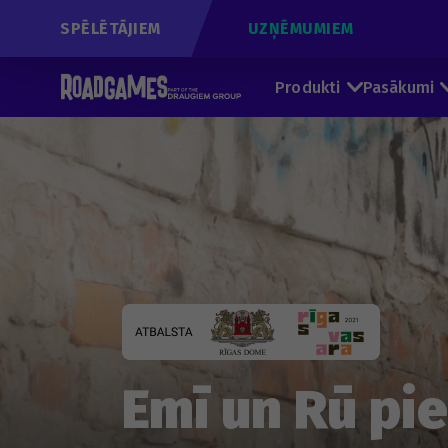
SPĒLĒTĀJIEM
UZŅĒMUMIEM
Produkti
Pasākumi
Emī un Rū pi