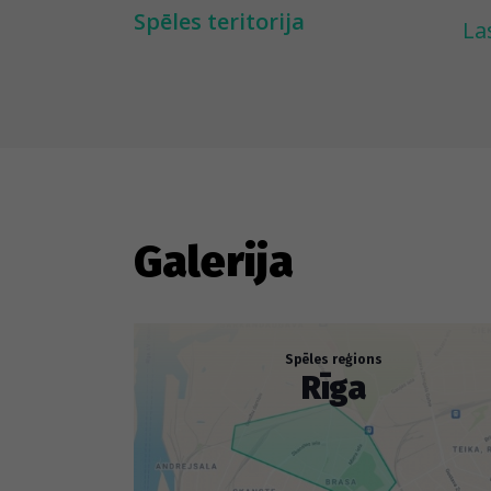
ģi
Spēles teritorija
La
Ro
uz
ļa
Sp
Galerija
Spēles reģions
Rīga