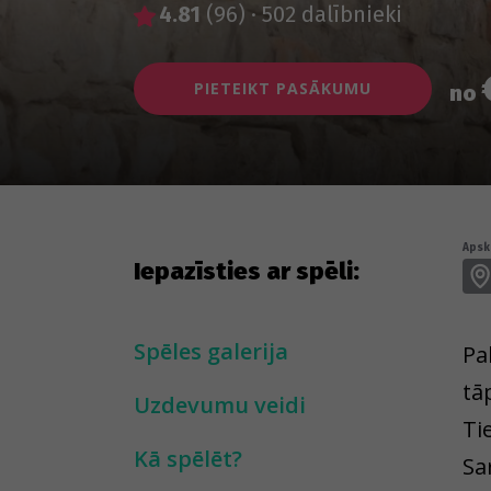
4.81
(96)
·
502 dalībnieki
PIETEIKT PASĀKUMU
no
Apska
Iepazīsties ar spēli:
Spēles galerija
Pa
tā
Uzdevumu veidi
Ti
Kā spēlēt?
Sa