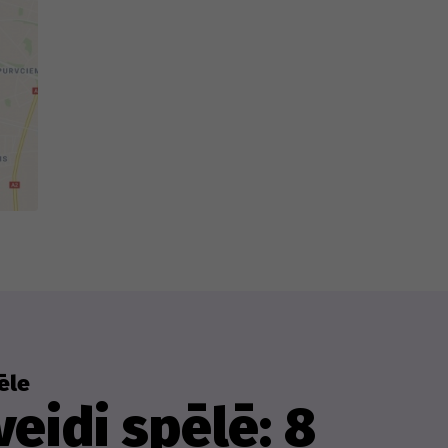
ēle
eidi spēlē: 8