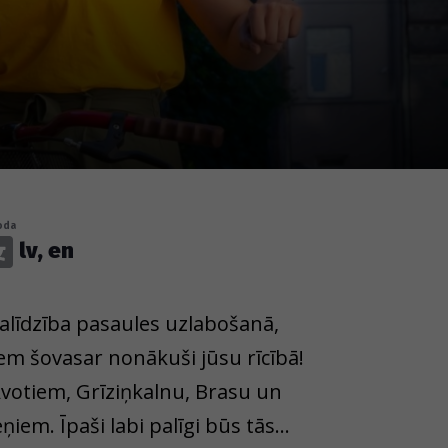
oda
lv, en
palīdzība pasaules uzlabošanā,
m šovasar nonākuši jūsu rīcībā!
Avotiem, Grīziņkalnu, Brasu un
iem. Īpaši labi palīgi būs tās