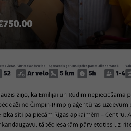
€750.00
tes vietas:
Pārvietošanās veids
Aptuvenais garums:
Spēles pamatlaiks
Komandā
Val
52
Ar velo
5 km
5h
1-4
lauzis ziņo, ka Emīlijai un Rūdim nepieciešama 
pēc daži no Čimpiņ-Rimpiņ aģentūras uzdevumie
e izkaisīti pa piecām Rīgas apkaimēm – Centru, 
rkandaugavu, tāpēc iesakām pārvietoties uz riteņ