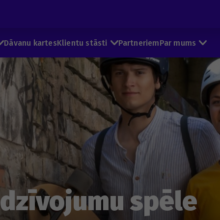
Dāvanu kartes
Klientu stāsti
Partneriem
Par mums
edzīvojumu spēle