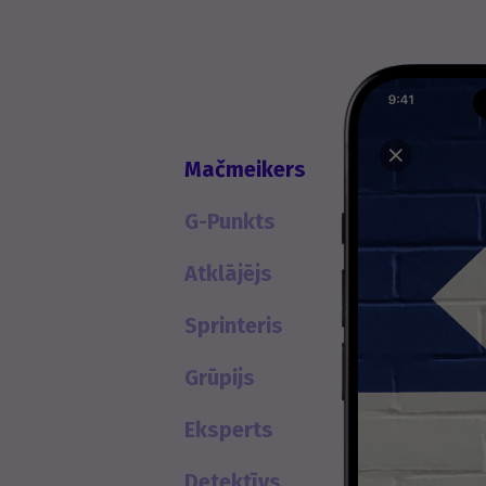
Mačmeikers
G-Punkts
Atklājējs
Sprinteris
Grūpijs
Eksperts
Detektīvs