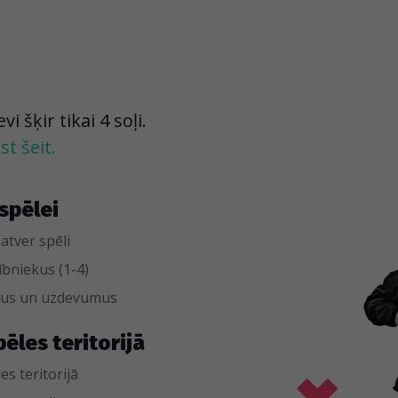
 šķir tikai 4 soļi.
t šeit.
spēlei
 atver spēli
bniekus (1-4)
umus un uzdevumus
pēles teritorijā
es teritorijā