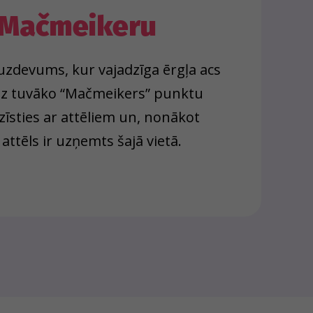
Mačmeikeru
s uzdevums, kur vajadzīga ērgļa acs
 uz tuvāko “Mačmeikers” punktu
zīsties ar attēliem un, nonākot
 attēls ir uzņemts šajā vietā.