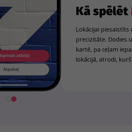
Kā spēlēt
Lokācijai piesaistīt
precizitāte. Dodies
kartē, pa ceļam iepa
lokācijā, atrodi, kurš