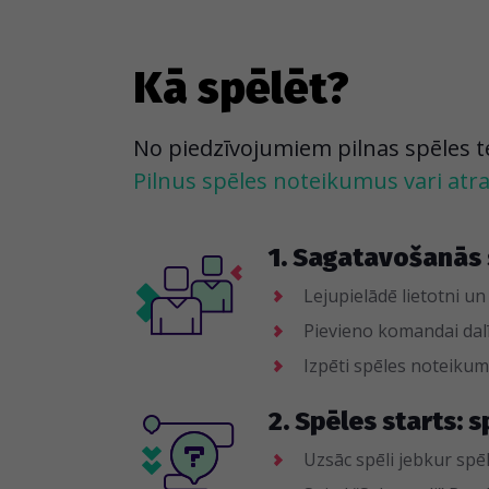
Kā spēlēt?
No piedzīvojumiem pilnas spēles tevi
Pilnus spēles noteikumus vari atras
1. Sagatavošanās 
Lejupielādē lietotni un
Pievieno komandai dalī
Izpēti spēles noteik
2. Spēles starts: s
Uzsāc spēli jebkur spēl