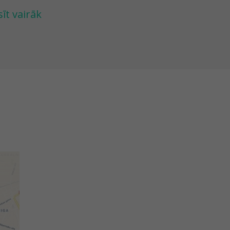
menes, kurām pazīstams detektīvseriāls “Emī un
sīt vairāk
bota sirds”, bet savu ieguldījumu pasaules uzlab
devumus, pieņemiet izaicinājumus, pārbaudiet zi
ujieties vasarīgam piedzīvojumam!
ēlē var piedalīties bērni no 6 gadu vecuma, vec