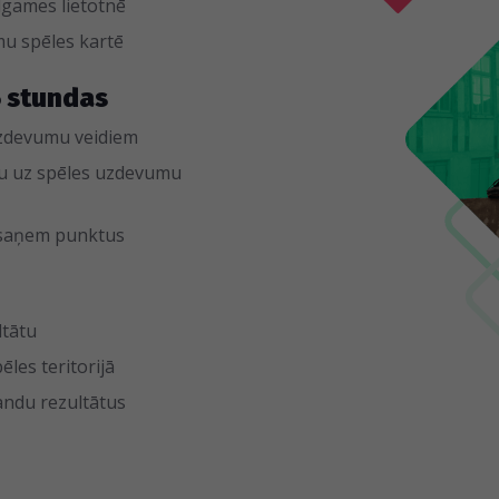
dgames lietotnē
u spēles kartē
5 stundas
 uzdevumu veidiem
du uz spēles uzdevumu
 saņem punktus
ltātu
ēles teritorijā
ndu rezultātus