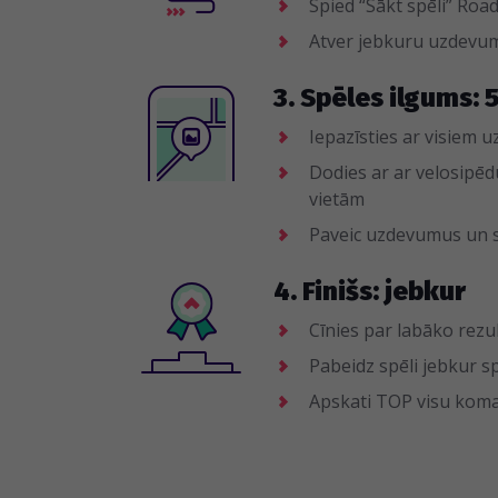
Spied “Sākt spēli” Roa
Atver jebkuru uzdevum
3. Spēles ilgums: 
Iepazīsties ar visiem
Dodies ar ar velosipē
vietām
Paveic uzdevumus un
4. Finišs: jebkur
Cīnies par labāko rezu
Pabeidz spēli jebkur sp
Apskati TOP visu koma