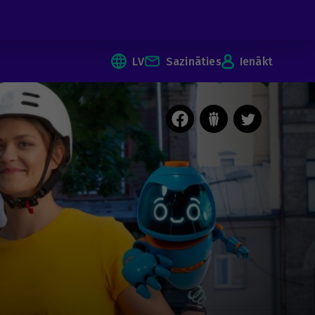
LV
Sazināties
Ienākt