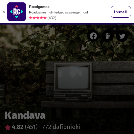
Kandava
4.82
(451)
·
772 dalībnieki