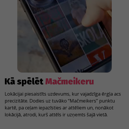
Kā spēlēt
Mačmeikeru
Lokācijai piesaistīts uzdevums, kur vajadzīga ērgļa acs
precizitāte. Dodies uz tuvāko “Mačmeikers” punktu
kartē, pa ceļam iepazīsties ar attēliem un, nonākot
lokācijā, atrodi, kurš attēls ir uzņemts šajā vietā.