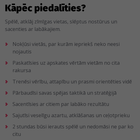
Kāpēc piedalīties?
Spēlē, atklāj zīmīgas vietas, slēptus nostūrus un
sacenties ar labākajiem.
Nokļūsi vietās, par kurām iepriekš neko neesi
nojautis
Paskatīsies uz apskates vērtām vietām no cita
rakursa
Trenēsi vērību, attapību un prasmi orientēties vidē
Pārbaudīsi savas spējas taktikā un stratēģijā
Sacentīsies ar citiem par labāko rezultātu
Sajutīsi veselīgu azartu, atklāšanas un ceļotprieku
2 stundas būsi ierauts spēlē un nedomāsi ne par ko
citu