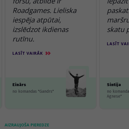
foršu, atbilde ir
iepazīt
Roadgames. Lieliska
paskatī
iespēja atpūtai,
maršru
izslēdzot ikdienas
skatu 
rutīnu.
LASĪT VA
LASĪT VAIRĀK
Einārs
Sintija
no komandas "Gandrs"
no komanda
Agnese"
AIZRAUJOŠA PIEREDZE