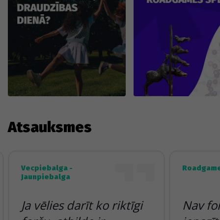
Atsauksmes
Vecpiebalga -
Roadgame
Jaunpiebalga
Ja vēlies darīt ko riktīgi
Nav fo