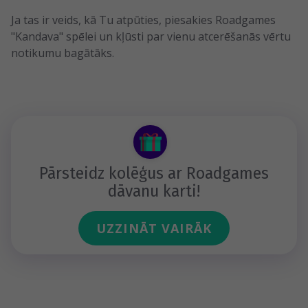
Ja tas ir veids, kā Tu atpūties, piesakies Roadgames
"Kandava" spēlei un kļūsti par vienu atcerēšanās vērtu
notikumu bagātāks.
Pārsteidz kolēģus ar Roadgames
dāvanu karti!
UZZINĀT VAIRĀK