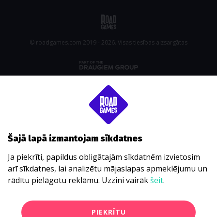
© roadgames.com 2019 - 2026. Visas tiesības aizsargātas
Šajā lapā izmantojam sīkdatnes
Ja piekrīti, papildus obligātajām sīkdatnēm izvietosim
arī sīkdatnes, lai analizētu mājaslapas apmeklējumu un
rādītu pielāgotu reklāmu. Uzzini vairāk
šeit
.
PIEKRĪTU