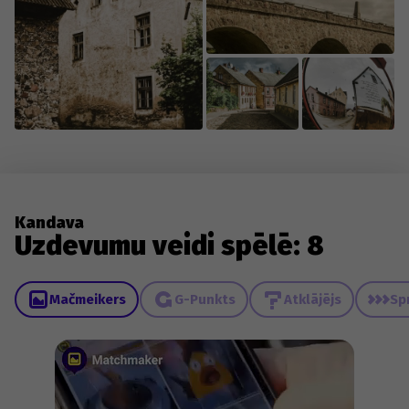
Kandava
Uzdevumu veidi spēlē: 8
Mačmeikers
G-Punkts
Atklājējs
Sp