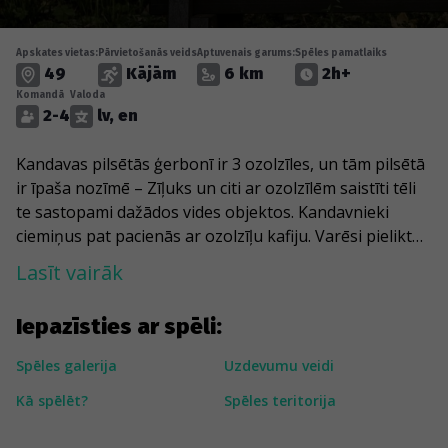
Apskates vietas:
Pārvietošanās veids
Aptuvenais garums:
Spēles pamatlaiks
49
Kājām
6 km
2h+
Komandā
Valoda
2-4
lv, en
Kandavas pilsētās ģerbonī ir 3 ozolzīles, un tām pilsētā
ir īpaša nozīmē – Zīļuks un citi ar ozolzīlēm saistīti tēli
te sastopami dažādos vides objektos. Kandavnieki
ciemiņus pat pacienās ar ozolzīļu kafiju. Varēsi pielikt
roku vecās sinagogas un seno baznīcu sienām, kurās
Lasīt vairāk
atbalsojas gadsimti, bet šauro ieliņu labirinti dvēselē
modinās nostaļģiju pēc mazpilsētas dzīves. Varēsi
Iepazīsties ar spēli:
piesēst uz Avotiņkalna soliņa, aizstaigāt līdz Bruņinieku
pilskalnam un pasveicināt Nāriņu un Neptūtu
Spēles galerija
Uzdevumu veidi
Kandavas brīvdabas peldbaseinā. Pie pilsētas atrodas
Kā spēlēt?
Spēles teritorija
arī Čužu purvs ar Latvijā vienīgo dabisko krūmu čužas
augteni.