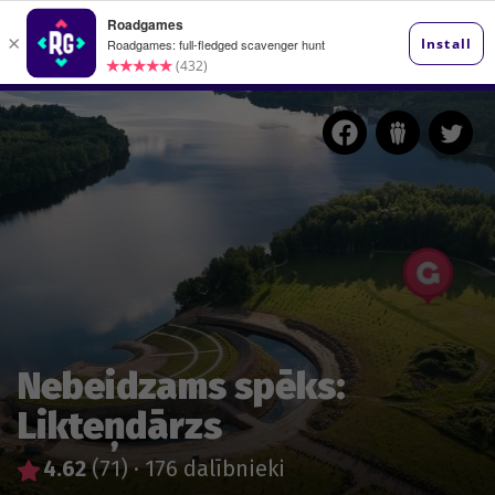
Nebeidzams spēks:
Likteņdārzs
4.62
(71)
·
176 dalībnieki