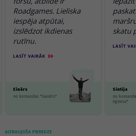
foršu, atbilde ir
iepazīt
Roadgames. Lieliska
paskatī
iespēja atpūtai,
maršru
izslēdzot ikdienas
skatu 
rutīnu.
LASĪT VA
LASĪT VAIRĀK
Einārs
Sintija
no komandas "Gandrs"
no komanda
Agnese"
AIZRAUJOŠA PIEREDZE