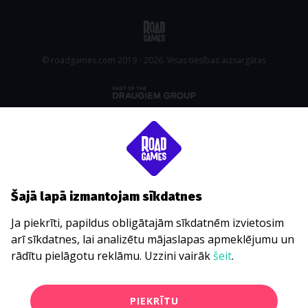
© roadgames.com 2019 - 2026. Visas tiesības aizsargātas
Šajā lapā izmantojam sīkdatnes
Ja piekrīti, papildus obligātajām sīkdatnēm izvietosim
arī sīkdatnes, lai analizētu mājaslapas apmeklējumu un
rādītu pielāgotu reklāmu. Uzzini vairāk
šeit
.
PIEKRĪTU