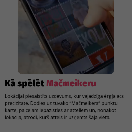
Kā spēlēt
Mačmeikeru
Lokācijai piesaistīts uzdevums, kur vajadzīga ērgļa acs
precizitāte. Dodies uz tuvāko “Mačmeikers” punktu
kartē, pa ceļam iepazīsties ar attēliem un, nonākot
lokācijā, atrodi, kurš attēls ir uzņemts šajā vietā.