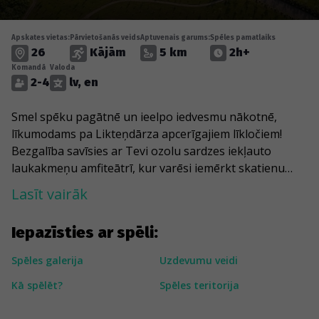
Apskates vietas:
Pārvietošanās veids
Aptuvenais garums:
Spēles pamatlaiks
26
Kājām
5 km
2h+
Komandā
Valoda
2-4
lv, en
Smel spēku pagātnē un ieelpo iedvesmu nākotnē,
līkumodams pa Likteņdārza apcerīgajiem līkločiem!
Bezgalība savīsies ar Tevi ozolu sardzes iekļauto
laukakmeņu amfiteātrī, kur varēsi iemērkt skatienu
Daugavā un ieelpot Kokneses pussalas vēju.
Lasīt vairāk
Šķērsosi Tautas dārzu un Draugu aleju, kuru var ne
Iepazīsties ar spēli:
tikai iet, bet arī izlasīt, un ne tikai izlasīt, bet arī
ierakstīt. Savukārt upmalas mežiņa līkločos satiksi ne
Spēles galerija
Uzdevumu veidi
vienu vien akmens sirdi. Tuvāk debesīm un augstāk par
Kā spēlēt?
Spēles teritorija
zemi varēsi nokļūt uz slavenā arhitekta Andra
Kronberga projektētā Saieta nama jumta vai uz skatu