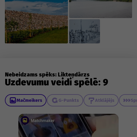
Nebeidzams spēks: Likteņdārzs
Uzdevumu veidi spēlē: 9
Mačmeikers
G-Punkts
Atklājējs
Sp