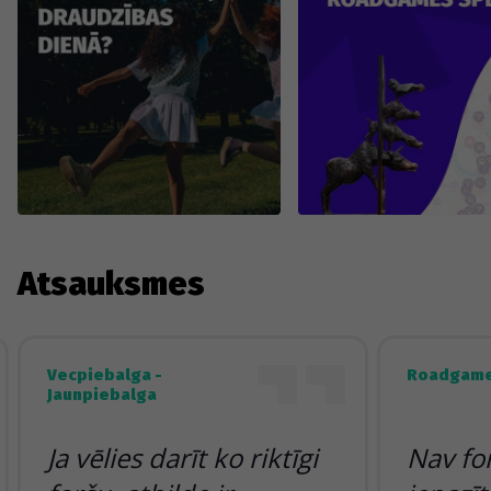
Atsauksmes
Vecpiebalga -
Roadgame
Jaunpiebalga
Ja vēlies darīt ko riktīgi
Nav fo