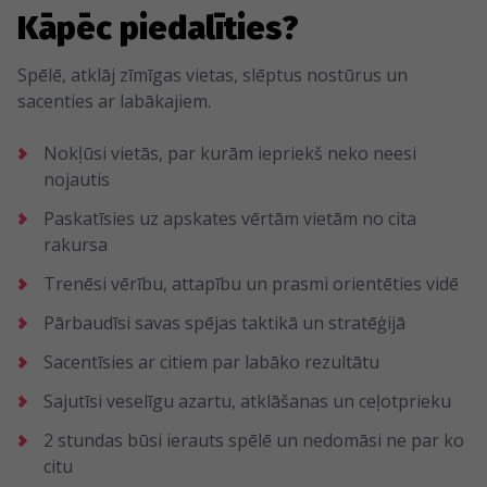
Kāpēc piedalīties?
Spēlē, atklāj zīmīgas vietas, slēptus nostūrus un
sacenties ar labākajiem.
Nokļūsi vietās, par kurām iepriekš neko neesi
nojautis
Paskatīsies uz apskates vērtām vietām no cita
rakursa
Trenēsi vērību, attapību un prasmi orientēties vidē
Pārbaudīsi savas spējas taktikā un stratēģijā
Sacentīsies ar citiem par labāko rezultātu
Sajutīsi veselīgu azartu, atklāšanas un ceļotprieku
2 stundas būsi ierauts spēlē un nedomāsi ne par ko
citu