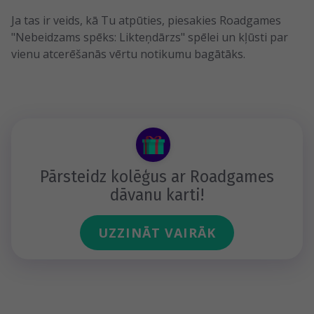
Ja tas ir veids, kā Tu atpūties, piesakies Roadgames
"Nebeidzams spēks: Likteņdārzs" spēlei un kļūsti par
vienu atcerēšanās vērtu notikumu bagātāks.
Pārsteidz kolēģus ar Roadgames
dāvanu karti!
UZZINĀT VAIRĀK