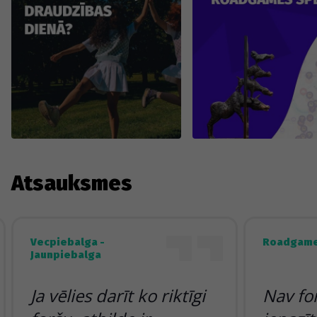
Atsauksmes
Vecpiebalga -
Roadgame
Jaunpiebalga
Ja vēlies darīt ko riktīgi
Nav fo