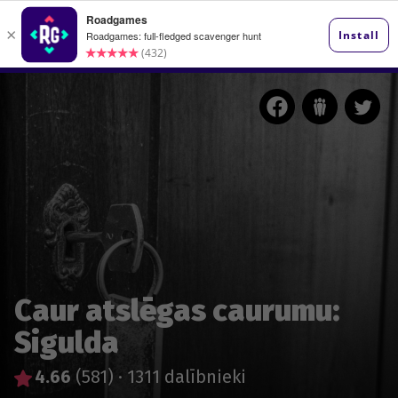
Caur atslēgas caurumu:
Sigulda
4.66
(581)
·
1311 dalībnieki