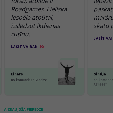
foršu, atbilde ir
iepazīt
Roadgames. Lieliska
paskatī
iespēja atpūtai,
maršru
izslēdzot ikdienas
skatu 
rutīnu.
LASĪT VA
LASĪT VAIRĀK
Einārs
Sintija
no komandas "Gandrs"
no komanda
Agnese"
AIZRAUJOŠA PIEREDZE