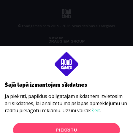
© roadgames.com 2019 - 2026. Visas tiesības aizsargātas
Šajā lapā izmantojam sīkdatnes
Ja piekrīti, papildus obligātajām sīkdatnēm izvietosim
arī sīkdatnes, lai analizētu mājaslapas apmeklējumu un
rādītu pielāgotu reklāmu. Uzzini vairāk
šeit
.
PIEKRĪTU