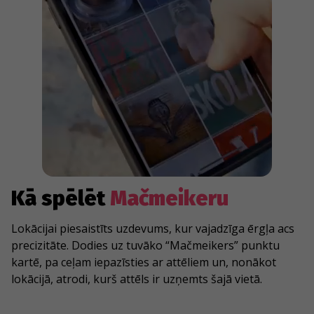
Kā spēlēt
Mačmeikeru
Lokācijai piesaistīts uzdevums, kur vajadzīga ērgļa acs
precizitāte. Dodies uz tuvāko “Mačmeikers” punktu
kartē, pa ceļam iepazīsties ar attēliem un, nonākot
lokācijā, atrodi, kurš attēls ir uzņemts šajā vietā.