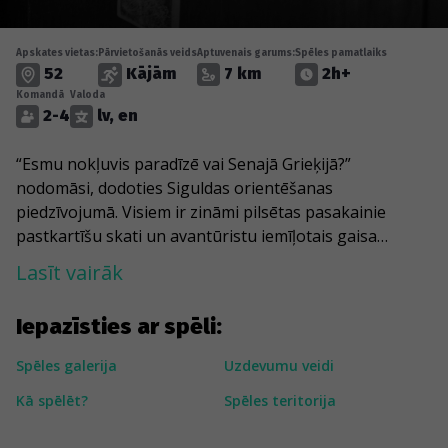
Apskates vietas:
Pārvietošanās veids
Aptuvenais garums:
Spēles pamatlaiks
52
Kājām
7 km
2h+
Komandā
Valoda
2-4
lv, en
“Esmu nokļuvis paradīzē vai Senajā Grieķijā?”
nodomāsi, dodoties Siguldas orientēšanas
piedzīvojumā. Visiem ir zināmi pilsētas pasakainie
pastkartīšu skati un avantūristu iemīļotais gaisa
vagoniņš, bet kur paslēpušās Siguldas laimīgās bites,
Lasīt vairāk
metāllūžņu bruņinieki un sarkans mocis, kurš lepni
“sēž” uz motokluba izkārtnes? Spēles gaitā
Iepazīsties ar spēli:
noskaidrosi, kur sākas piedzīvojumi, glabājas pilsētas
atslēgas un mīt pūces un pat gigantiska skudra.
Spēles galerija
Uzdevumu veidi
Turklāt pa ceļam ieraudzīsi Rīgas Laimas pulksteņa
Kā spēlēt?
Spēles teritorija
dubultnieku un šķērsosi Santjago ceļu.