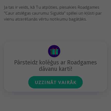
Ja tas ir veids, kā Tu atpūties, piesakies Roadgames
"Caur atslēgas caurumu: Sigulda" spēlei un kļūsti par
vienu atcerēšanās vērtu notikumu bagātāks.
Pārsteidz kolēģus ar Roadgames
dāvanu karti!
UZZINĀT VAIRĀK