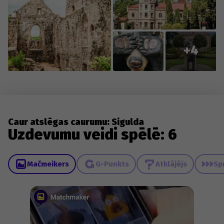
+4
Caur atslēgas caurumu: Sigulda
Uzdevumu veidi spēlē: 6
Mačmeikers
G-Punkts
Atklājējs
Sp