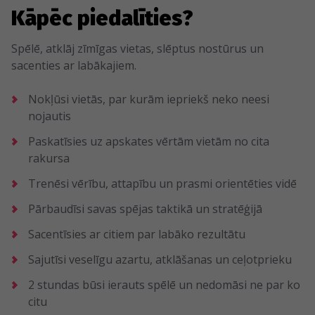
Kāpēc piedalīties?
Spēlē, atklāj zīmīgas vietas, slēptus nostūrus un
sacenties ar labākajiem.
Nokļūsi vietās, par kurām iepriekš neko neesi
nojautis
Paskatīsies uz apskates vērtām vietām no cita
rakursa
Trenēsi vērību, attapību un prasmi orientēties vidē
Pārbaudīsi savas spējas taktikā un stratēģijā
Sacentīsies ar citiem par labāko rezultātu
Sajutīsi veselīgu azartu, atklāšanas un ceļotprieku
2 stundas būsi ierauts spēlē un nedomāsi ne par ko
citu