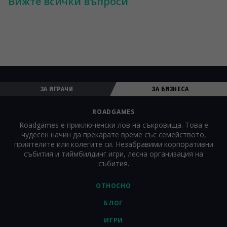
Вижте всички въпроси
Определят се от формата, избран за събитието. Услуги за 
събитиен мениджмънт на Roadgames - разработването на 
игри може да бъде интегрирано в по-големия план за 
корпоративно събитие (като част от или като дейност към 
събитието). Компаниите често избират да използват 
Roadgames като съпътстваща дейност на събитието.
ЗА ИГРАЧИ
ЗА БИЗНЕСА
ROADGAMES
Roadgames е приключенски лов на съкровища. Това е
чудесен начин да прекарате време със семейството,
приятелите или колегите си. Незабравими корпоративни
събития и тиймбилдинг игри, лесна организация на
събития.
ОТНОСНО
БЛОГ
ИГРИ