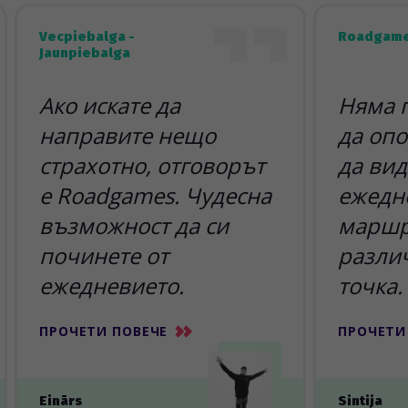
Vecpiebalga -
Roadgame
Jaunpiebalga
Ако искате да
Няма 
направите нещо
да опо
страхотно, отговорът
да вид
е Roadgames. Чудесна
ежедн
възможност да си
маршр
починете от
разли
ежедневието.
точка.
ПРОЧЕТИ ПОВЕЧЕ
ПРОЧЕТИ
Einārs
Sintija