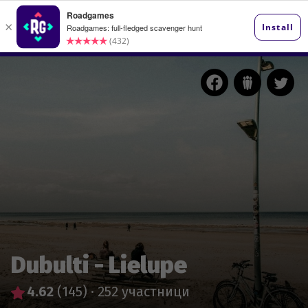
Dubulti - Lielupe
4.62
(145)
·
252 участници