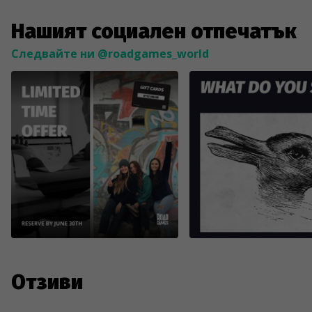
Нашият социален отпечатък
Следвайте ни @roadgames_world
Отзиви