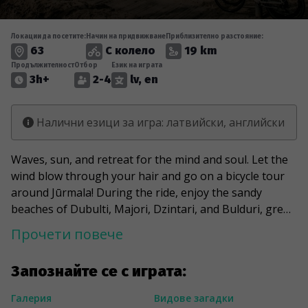
Локации да посетите:
Начин на придвижване
Приблизително разстояние:
63
С колело
19 km
Продължителност
Отбор
Език на играта
3h+
2-4
lv, en
Налични езици за игра: латвийски, английски
Waves, sun, and retreat for the mind and soul. Let the
wind blow through your hair and go on a bicycle tour
around Jūrmala! During the ride, enjoy the sandy
beaches of Dubulti, Majori, Dzintari, and Bulduri, greet
Aspazija in the dunes and feel the spirit of history,
Прочети повече
stopping at the once burned, war-torn, and repeatedly
reborn sanatorium “Marienbāde”. Indulge in the charm
Запознайте се с играта:
of Jūrmala's urban environment and cross its artery of
life - Jomas Street, which at the end of the 19th century
Галерия
Видове загадки