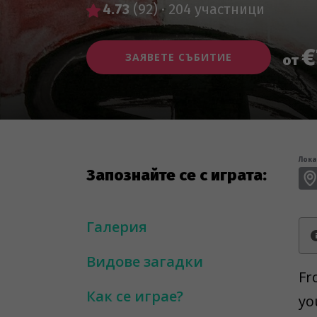
4.73
(92)
·
204 участници
€
ЗАЯВЕТЕ СЪБИТИЕ
от
Лока
Запознайте се с играта:
Галерия
Видове загадки
Fr
Как се играе?
yo