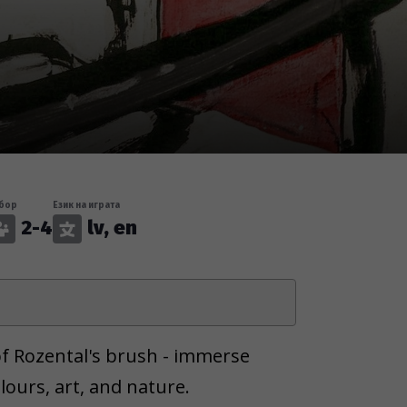
бор
Език на играта
2-4
lv, en
of Rozental's brush - immerse
lours, art, and nature.