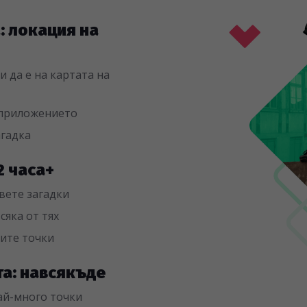
а: локация на
 да е на картата на
 приложението
агадка
 2 часа+
вете загадки
сяка от тях
чите точки
та: навсякъде
най-много точки