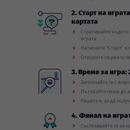
2. Старт на играт
картата
Стратирайте където и
играта
Натиснете "Старт" в
Отворете първата з
3. Време за игра:
Запознайте се с видо
Пътувайте пеша до в
Решете я, за да полу
4. Финал на игра
Състезавайте се за 