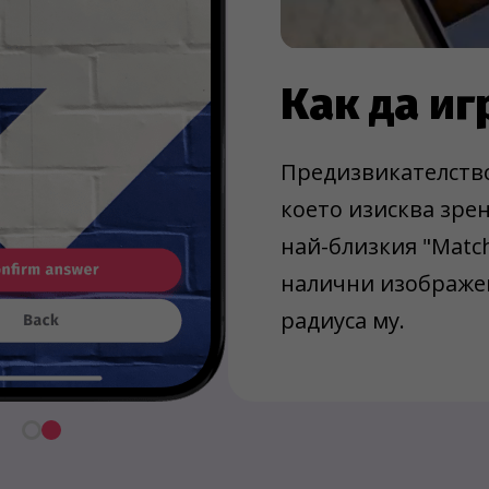
Как да и
Предизвикателство
което изисква зрен
най-близкия "Matc
налични изображен
радиуса му.