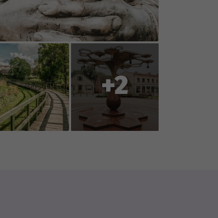
oration with you, the players, so
ent or reports changes to
+2