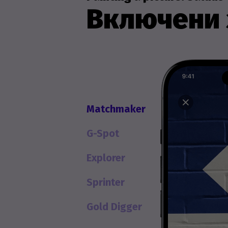
Включени 
Matchmaker
G-Spot
Explorer
Sprinter
Gold Digger