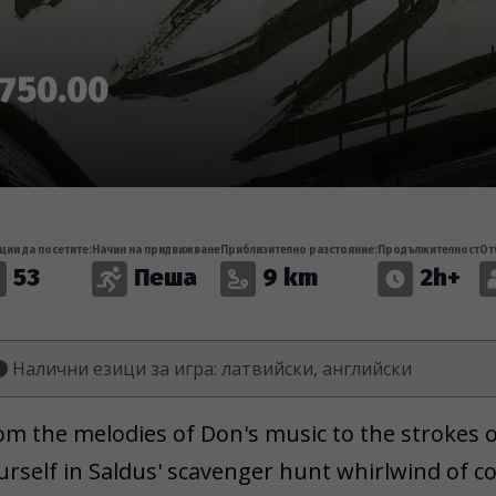
750.00
ции да посетите:
Начин на придвижване
Приблизително разстояние:
Продължителност
От
53
Пеша
9 km
2h+
Налични езици за игра: латвийски, английски
om the melodies of Don's music to the strokes 
urself in Saldus' scavenger hunt whirlwind of co