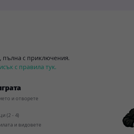
а, пълна с приключения.
сък с правила тук.
играта
ието и отворете
 (2 - 4)
вилата и видовете