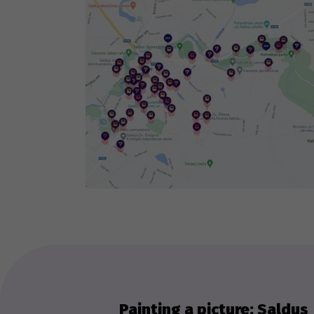
fog
Th
we
ex
Painting a picture: Saldus