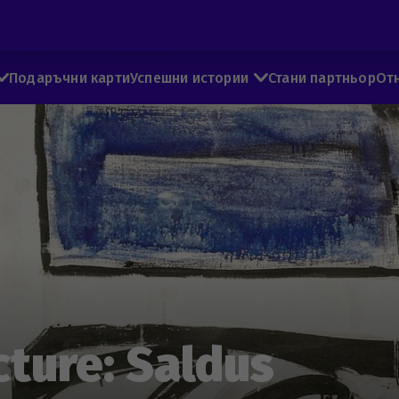
Подаръчни карти
Успешни истории
Стани партньор
От
cture: Saldus