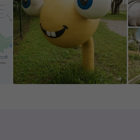
).
e game's content is edited and updated in collab
 appreciate everyone who contributes new cont
isting content.