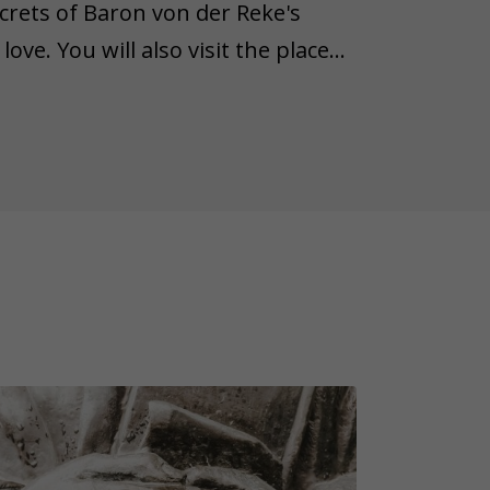
crets of Baron von der Reke's
ove. You will also visit the place
ddition, you will enjoy the
dus lookout tower, as well as the
rter and the captivating street
ing and surprising, some objects
wn lifespan. Therefore, we'd like
n object from the task is lost,
ease remember that not all game
 weather conditions (rain, snow,