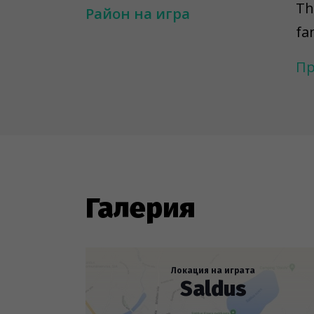
Th
Район на игра
fa
th
Пр
sp
in
art
---
To
Галерия
ar
to
re
Локация на играта
Saldus
ob