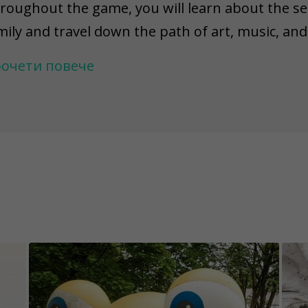
roughout the game, you will learn about the se
mily and travel down the path of art, music, and l
at makes the sweet Saldus "gotina" candies. In a
очети повече
ectacular views of the Ciecere River and the Sal
spiring disposition of POP UP's bright Inner Qua
.
 keep the content of the game challenges excit
e permanently fixed, while others have an unkno
 warn you that there might be situations where a
placed, demolished, repainted, or damaged. Pl
jects are easily accessible and visible in certain