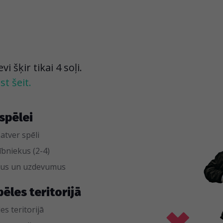
 šķir tikai 4 soļi.
t šeit.
spēlei
 atver spēli
bniekus (2-4)
umus un uzdevumus
pēles teritorijā
es teritorijā