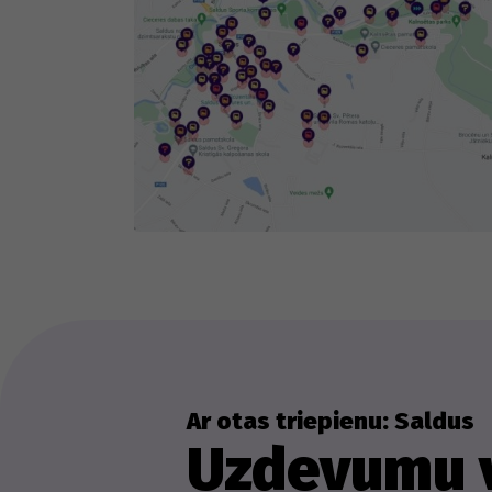
Ar otas triepienu: Saldus
Uzdevumu v