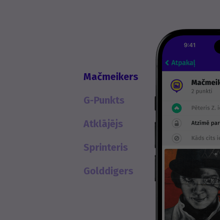
Mačmeikers
G-Punkts
Atklājējs
Sprinteris
Golddigers