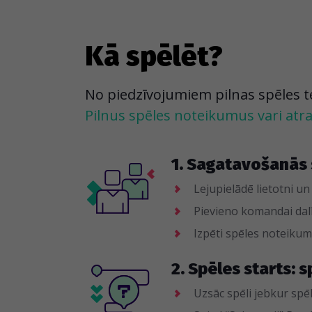
Kā spēlēt?
No piedzīvojumiem pilnas spēles tevi
Pilnus spēles noteikumus vari atras
1. Sagatavošanās 
Lejupielādē lietotni un
Pievieno komandai dalī
Izpēti spēles noteik
2. Spēles starts: s
Uzsāc spēli jebkur spēl