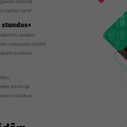
dgames lietotnē
u spēles kartē
2 stundas+
 uzdevumu veidiem
ēles uzdevumu vietām
 saņem punktus
ltātu
ēles teritorijā
ndu rezultātus