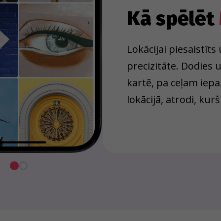
Kā spēlēt
Lokācijai piesaistīt
precizitāte. Dodies
kartē, pa ceļam iepa
lokācijā, atrodi, kurš