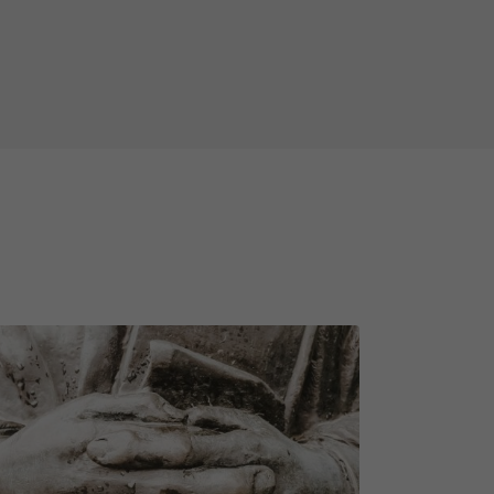
ielu zīmējumi neliks vilties – tie
tmosfēru.
s un tāds, kurš Tevi varētu
ainīgi, bet arī tādi, kuru dzīves
iepriekš pabrīdināt, ka var būt
udis, nomainīts, nojaukts,
ažādos laikapstākļos (lietus,
iekļūt un tos ieraudzīt.
r jums, spēlētājiem, tāpēc paldies
formē par esošā satura izmaiņām.