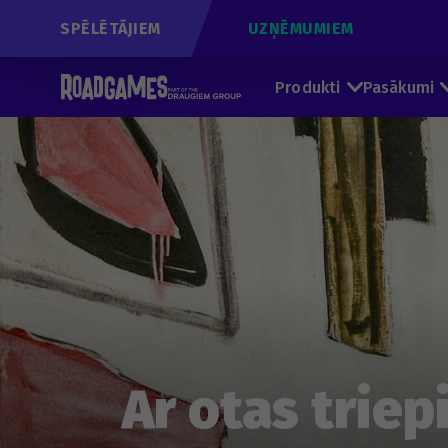
SPĒLĒTĀJIEM
UZŅĒMUMIEM
Produkti
Pasākumi
Ar otas triep