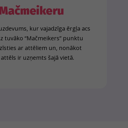
Mačmeikeru
s uzdevums, kur vajadzīga ērgļa acs
 uz tuvāko “Mačmeikers” punktu
zīsties ar attēliem un, nonākot
 attēls ir uzņemts šajā vietā.