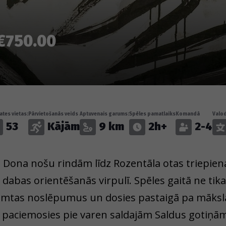
€750.00
tes vietas:
Pārvietošanās veids
Aptuvenais garums:
Spēles pamatlaiks
Komandā
Valo
53
Kājām
9 km
2h+
2-4
 Dona nošu rindām līdz Rozentāla otas triepien
 dabas orientēšanās virpulī. Spēles gaitā ne tik
imtas noslēpumus un dosies pastaigā pa mākslas
ī paciemosies pie varen saldajām Saldus gotiņām