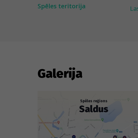
ma
Spēles teritorija
La
te
---
La
pā
il
Galerija
si
pā
sn
Spēles reģions
Saldus
Sp
ka