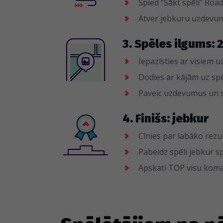
Spied “Sākt spēli” Roa
Atver jebkuru uzdevum
3. Spēles ilgums: 
Iepazīsties ar visiem
Dodies ar kājām uz sp
Paveic uzdevumus un
4. Finišs: jebkur
Cīnies par labāko rezu
Pabeidz spēli jebkur sp
Apskati TOP visu koma