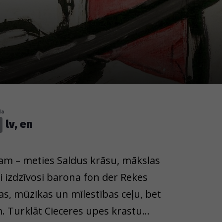
da
lv, en
am – meties Saldus krāsu, mākslas
ai izdzīvosi barona fon der Rekes
, mūzikas un mīlestības ceļu, bet
. Turklāt Cieceres upes krastu