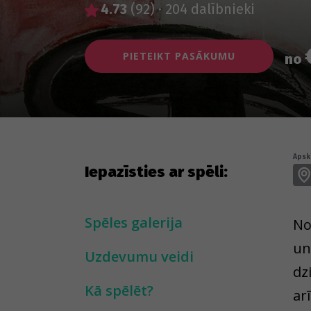
4.73
(92)
·
204 dalībnieki
PIETEIKT PASĀKUMU
no
Apska
Iepazīsties ar spēli:
Spēles galerija
No
un
Uzdevumu veidi
dz
Kā spēlēt?
ar