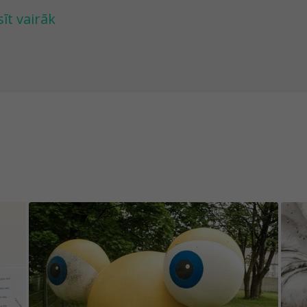
sīvs, Saldus skatu tornis, POP UP iekškvartāls un 
sīt vairāk
ju aicinās izbaudīt pilsētas ainavas un radošo a
i spēlē iekļauto uzdevumu saturs būtu aizraujoš
rsteigt, izvēlētie objekti ir ne tikai pastāvīgi nem
gums nav prognozējams. Tāpēc vēlamies Tevi jau 
tuācijas, kad kādā no uzdevumiem objekts ir paz
rkrāsots vai bojāts. Tāpat, lūdzu, ņem vērā, ka d
iegs, migla) ne visiem spēles objektiem var ērti p
ēles saturs tiek labots un atjaunots sadarbībā a
tram, kurš pievieno jaunu spēles saturu vai in