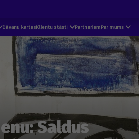
Dāvanu kartes
Klientu stāsti
Partneriem
Par mums
ienu: Saldus