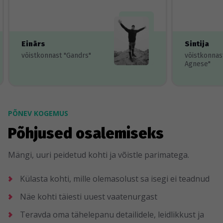
Einārs
Sintija
võistkonnast "Gandrs"
võistkonnas
Agnese"
PÕNEV KOGEMUS
Põhjused osalemiseks
Mängi, uuri peidetud kohti ja võistle parimatega.
Külasta kohti, mille olemasolust sa isegi ei teadnud
Näe kohti täiesti uuest vaatenurgast
Teravda oma tähelepanu detailidele, leidlikkust ja