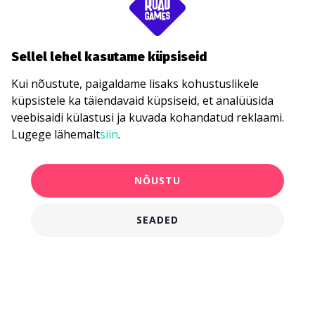
Sellel lehel kasutame küpsiseid
Kui nõustute, paigaldame lisaks kohustuslikele
küpsistele ka täiendavaid küpsiseid, et analüüsida
veebisaidi külastusi ja kuvada kohandatud reklaami.
Lugege lähemalt
siin
.
NÕUSTU
SEADED
750,00 €
KANDIDEERI KOHE
alates