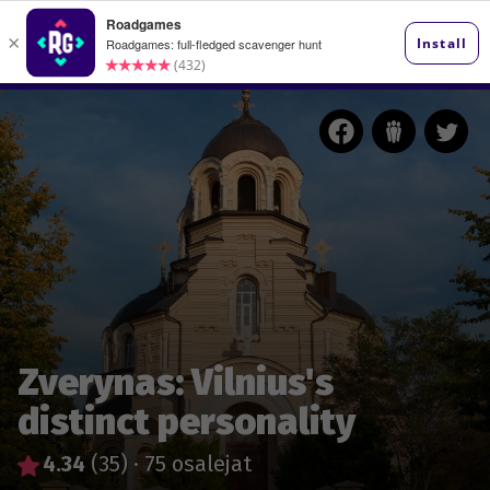
Zverynas: Vilnius's
distinct personality
4.34
(35)
·
75 osalejat