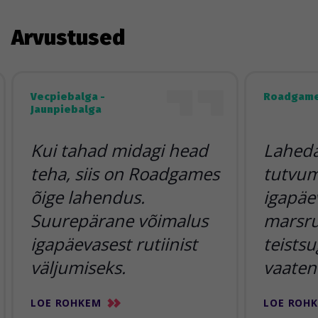
Arvustused
Vecpiebalga -
Roadgame
Jaunpiebalga
Kui tahad midagi head
Lahedai
teha, siis on Roadgames
tutvum
õige lahendus.
igapäe
Suurepärane võimalus
marsr
igapäevasest rutiinist
teists
väljumiseks.
vaaten
LOE ROHKEM
LOE ROH