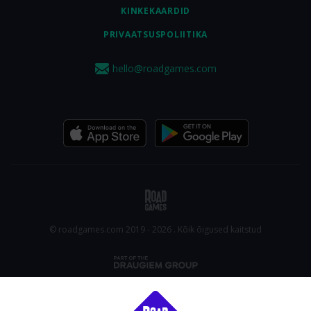
KINKEKAARDID
PRIVAATSUSPOLIITIKA
hello@roadgames.com
© roadgames.com 2019 - 2026 . Kõik õigused kaitstud