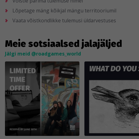
Võistle parima tulemuse nimel
Lõpetage mäng kõikjal mängu territooriumil
Vaata võistkondlikke tulemusi üldarvestuses
Meie sotsiaalsed jalajäljed
Jälgi meid @roadgames_world