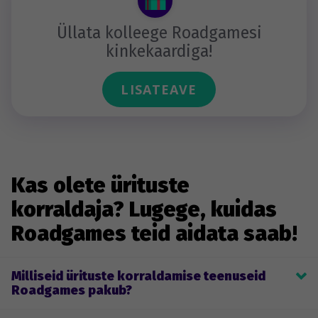
Üllata kolleege Roadgamesi
kinkekaardiga!
LISATEAVE
Kas olete ürituste
korraldaja? Lugege, kuidas
Roadgames teid aidata saab!
Milliseid ürituste korraldamise teenuseid
Roadgames pakub?
Roadgames’i põhitegevus on ürituste korraldamine. See hõlmab 