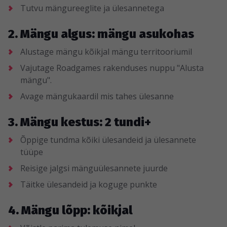
Tutvu mängureeglite ja ülesannetega
2. Mängu algus: mängu asukohas
Alustage mängu kõikjal mängu territooriumil
Vajutage Roadgames rakenduses nuppu "Alusta
mängu".
Avage mängukaardil mis tahes ülesanne
3. Mängu kestus: 2 tundi+
Õppige tundma kõiki ülesandeid ja ülesannete
tüüpe
Reisige jalgsi mänguülesannete juurde
Täitke ülesandeid ja koguge punkte
4. Mängu lõpp: kõikjal