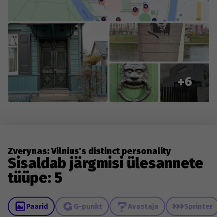
changes to existing content.
+6
Zverynas: Vilnius's distinct personality
Sisaldab järgmisi ülesannete
tüüpe: 5
Paarid
G-punkt
Avastaja
Sprinter