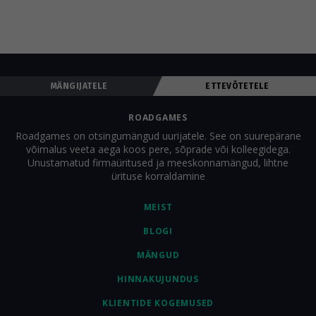
Roadgames'i mängu ürituse ainsaks tegevuseks.
MÄNGIJATELE
ETTEVÕTETELE
ROADGAMES
Roadgames on otsingumängud uurijatele. See on suurepärane
võimalus veeta aega koos pere, sõprade või kolleegidega.
Unustamatud firmaüritused ja meeskonnamängud, lihtne
ürituse korraldamine
MEIST
BLOGI
MÄNGUD
HINNAKUJUNDUS
KLIENTIDE KOGEMUSED