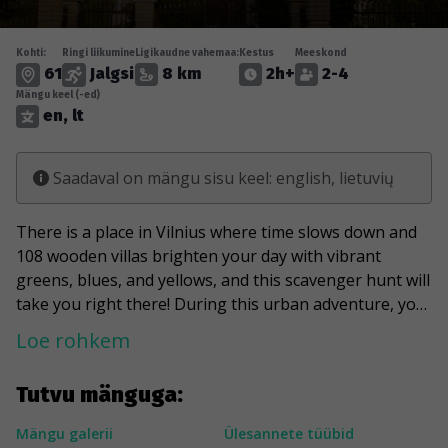
Kohti:
Ringi liikumine
Ligikaudne vahemaa:
Kestus
Meeskond
61
Jalgsi
8 km
2h+
2-4
Mängu keel (-ed)
en, lt
Saadaval on mängu sisu keel: english, lietuvių
There is a place in Vilnius where time slows down and
108 wooden villas brighten your day with vibrant
greens, blues, and yellows, and this scavenger hunt will
take you right there! During this urban adventure, you
will visit one of the "off the beaten track" attractions in
Loe rohkem
the capital of Lithuania, the Zverynas district. It will
take you through the streets, revealing wood carving
Tutvu mänguga:
laces hidden in gardens and a good mix of modern and
historic buildings. You'll learn about the Karaite
Mängu galerii
Ülesannete tüübid