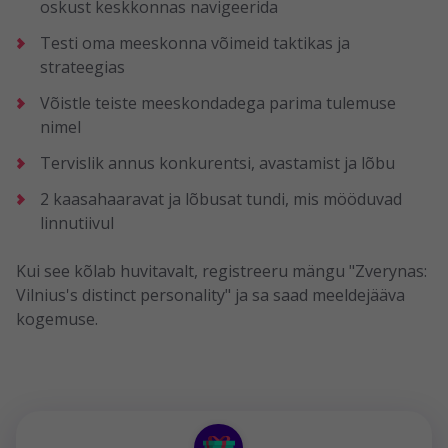
oskust keskkonnas navigeerida
Testi oma meeskonna võimeid taktikas ja
strateegias
Võistle teiste meeskondadega parima tulemuse
nimel
Tervislik annus konkurentsi, avastamist ja lõbu
2 kaasahaaravat ja lõbusat tundi, mis mööduvad
linnutiivul
Kui see kõlab huvitavalt, registreeru mängu "Zverynas:
Vilnius's distinct personality" ja sa saad meeldejääva
kogemuse.