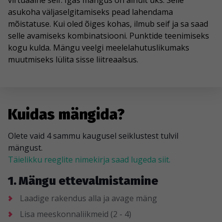
virtuaalne seif. Igas mängus on ainult üks. Selle
asukoha väljaselgitamiseks pead lahendama
mõistatuse. Kui oled õiges kohas, ilmub seif ja sa saad
selle avamiseks kombinatsiooni. Punktide teenimiseks
kogu kulda. Mängu veelgi meelelahutuslikumaks
muutmiseks lülita sisse liitreaalsus.
Kuidas mängida?
Olete vaid 4 sammu kaugusel seiklustest tulvil
mängust.
Täielikku reeglite nimekirja saad lugeda siit.
1. Mängu ettevalmistamine
Laadige rakendus alla ja avage mäng
Lisa meeskonnaliikmeid (2 - 4)