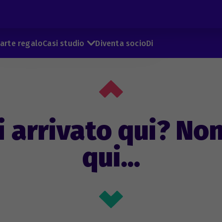
arte regalo
Casi studio
Diventa socio
Di
i arrivato qui? No
qui...