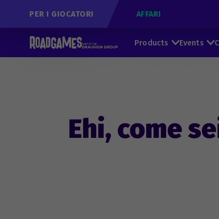
PER I GIOCATORI
AFFARI
Products
Events
C
Ehi, come se