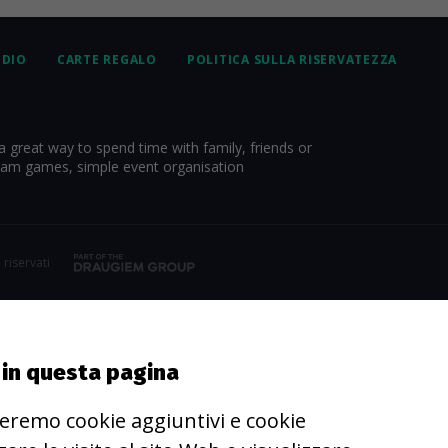
UDIO
CARTE REGALO
POLITICA SULLA RISERVATEZZA
a great way to spend time with family, friends or
eam games, simple event organisation
 riservati
e in questa pagina
eremo cookie aggiuntivi e cookie