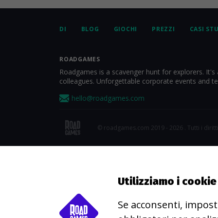
DI
BLOG
GIOCHI
PREZZI
CASI ST
ROADGAMES
Roadgames is a scavenger hunt for explorers. It's 
colleagues. Unforgettable corporate events and t
hello@roadgames.com
© roadgames.com 2019 - 2026 . Tutti i diritti
Utilizziamo i cooki
Se acconsenti, impost