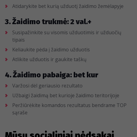
Atidarykite bet kurią užduotį žaidimo žemėlapyje
3. Žaidimo trukmė: 2 val.+
Susipažinkite su visomis užduotimis ir užduočių
tipais
Keliaukite pėda į žaidimo užduotis
Atlikite užduotis ir gaukite taškų
4. Žaidimo pabaiga: bet kur
Varžosi dėl geriausio rezultato
Užbaigi žaidimą bet kurioje žaidimo teritorijoje
Peržiūrėkite komandos rezultatus bendrame TOP
sąraše
Mūsų socialiniai pėdsakai