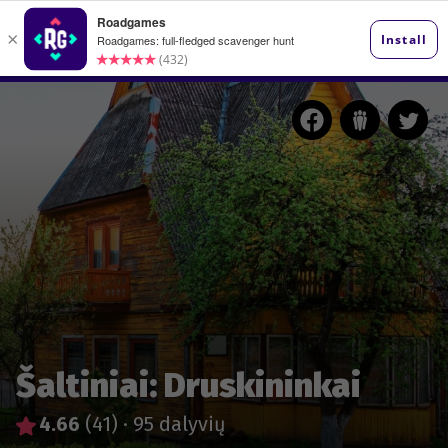
Šaltiniai: Druskininkai
4.66
(41)
·
95 dalyvių