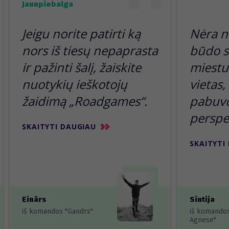
Jaunpiebalga
Jeigu norite patirti ką
Nėra n
nors iš tiesų nepaprasta
būdo s
ir pažinti šalį, žaiskite
miestu 
nuotykių ieškotojų
vietas,
žaidimą „Roadgames“.
pabuvoj
perspe
SKAITYTI DAUGIAU
SKAITYTI
Einārs
Sintija
iš komandos "Gandrs"
iš komando
Agnese"