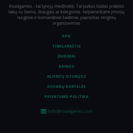
Roadgames - tai tyrėjų medžioklė. Tai puikus būdas praleisti
laiką su šeima, draugais ar kolegomis. Nepamirštami įmonių
renginiai ir komandiniai žaidimai, paprastas renginių
organizavimas
APIE
TINKLARAŠTIS
ŽAIDIMAI
KAINOS
KLIENTŲ ISTORIJOS
DOVANŲ KORTELĖS
PRIVATUMO POLITIKA
hello@roadgames.com