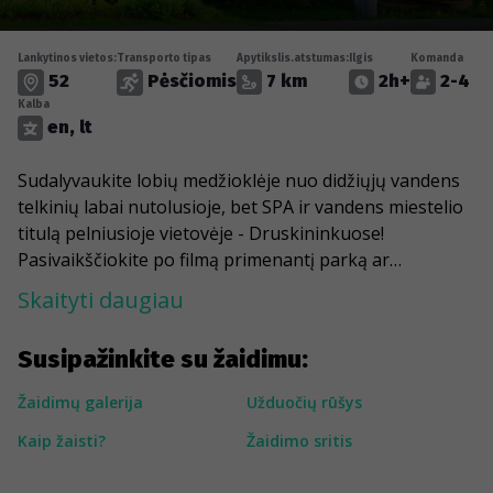
Lankytinos vietos:
Transporto tipas
Apytikslis.atstumas:
Ilgis
Komanda
52
Pėsčiomis
7 km
2h+
2-4
Kalba
en, lt
Sudalyvaukite lobių medžioklėje nuo didžiųjų vandens
telkinių labai nutolusioje, bet SPA ir vandens miestelio
titulą pelniusioje vietovėje - Druskininkuose!
Pasivaikščiokite po filmą primenantį parką ar
mėgaukitės vaizdu į du ežerus miestelio centre, kur
Skaityti daugiau
rastite geltoną apverstą namelį. Gigantiškas bronzinis
„Šaulys“ iššaus strėlę į dangų ir nuves jus prie juodo
Susipažinkite su žaidimu:
zodiako laikrodžio, rodančio valandas miesteliui.
Nepamirškite patikrinti vandens temperatūros „Grožio
Žaidimų galerija
Užduočių rūšys
šaltinyje“ ir padainuoti pritardami muzikiniam fontanui.
Kaip žaisti?
Žaidimo sritis
Unikaliausi Druskininkų kampeliai ir gražiausi vandens
šaltiniai pagydys jūsų kūną ir sielą.