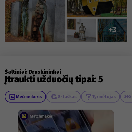
+3
Šaltiniai: Druskininkai
Įtraukti užduočių tipai: 5
Mečmeikeris
G-taškas
Tyrinėtojas