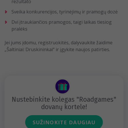
rezultato
Sveika konkurencijos, tyrinėjimų ir pramogų dozė
Dvi įtraukiančios pramogos, taigi laikas tiesiog
pralėks
Jei jums įdomu, registruokitės, dalyvaukite žaidime
„Šaltiniai: Druskininkai“ ir įgykite naujos patirties.
Nustebinkite kolegas "Roadgames"
dovanų kortele!
SUŽINOKITE DAUGIAU