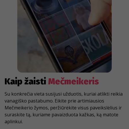
Kaip žaisti
Mečmeikeris
Su konkrečia vieta susijusi užduotis, kuriai atlikti reikia
vanagiško pastabumo. Eikite prie artimiausios
Mečmeikerio žymos, peržiūrėkite visus paveikslėlius ir
suraskite tą, kuriame pavaizduota kažkas, ką matote
aplinkui.