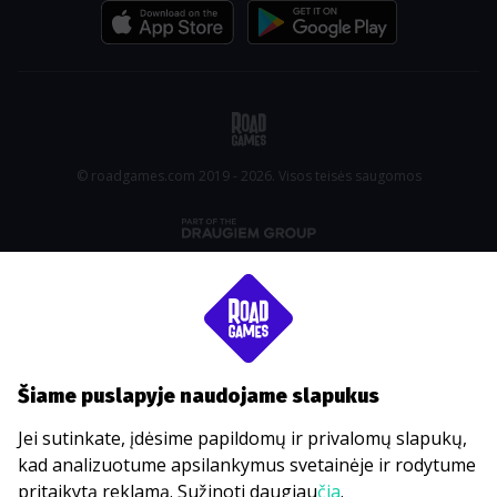
© roadgames.com 2019 - 2026. Visos teisės saugomos
Šiame puslapyje naudojame slapukus
Jei sutinkate, įdėsime papildomų ir privalomų slapukų,
kad analizuotume apsilankymus svetainėje ir rodytume
pritaikytą reklamą. Sužinoti daugiau
čia
.