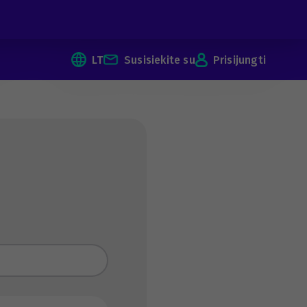
LT
Susisiekite su
Prisijungti