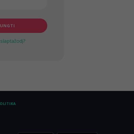
JUNGTI
slaptažodį?
OLITIKA