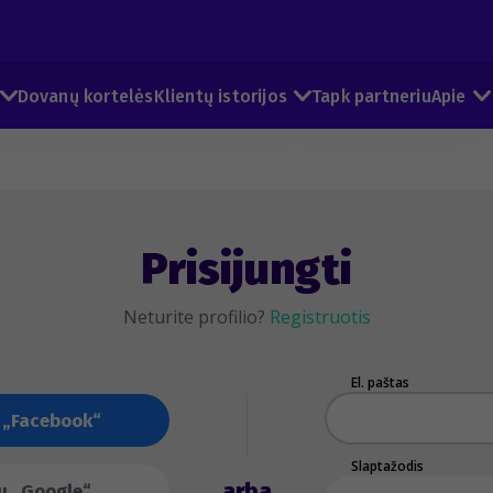
Dovanų kortelės
Klientų istorijos
Tapk partneriu
Apie
Prisijungti
Neturite profilio?
Registruotis
El. paštas
u „Facebook“
Slaptažodis
arba
su „Google“