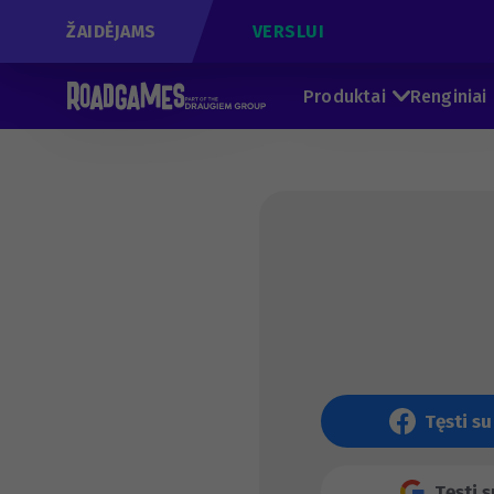
ŽAIDĖJAMS
VERSLUI
Produktai
Renginiai
Tęsti s
Tęsti 