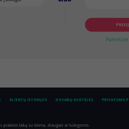
PRISI
Pamiršote 
S
KLIENTŲ ISTORIJOS
DOVANŲ KORTELĖS
PRIVATUMO P
 praleisti laiką su šeima, draugais ar kolegomis.