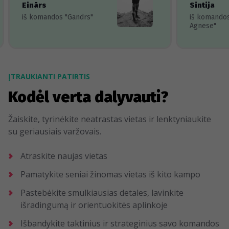
Einārs
Sintija
iš komandos "Gandrs"
iš komando
Agnese"
ĮTRAUKIANTI PATIRTIS
Kodėl verta dalyvauti?
Žaiskite, tyrinėkite neatrastas vietas ir lenktyniaukite
su geriausiais varžovais.
Atraskite naujas vietas
Pamatykite seniai žinomas vietas iš kito kampo
Pastebėkite smulkiausias detales, lavinkite
išradingumą ir orientuokitės aplinkoje
Išbandykite taktinius ir strateginius savo komandos