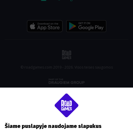
© roadgames.com 2019 - 2026. Visos teisės saugomos
Šiame puslapyje naudojame slapukus