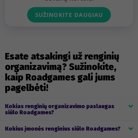
SUŽINOKITE DAUGIAU
Esate atsakingi už renginių
organizavimą? Sužinokite,
kaip Roadgames gali jums
pagelbėti!
Kokias renginių organizavimo paslaugas
siūlo Roadgames?
Roadgames teikia komandos formavimo, įmonių teminių 
Kokius įmonės renginius siūlo Roadgames?
žaidimų ir renginių organizavimo, kūrimo ir įgyvendinimo 
paslaugas. Klientai gali pasirinkti vieną iš mūsų jau sukurtų gyvai 