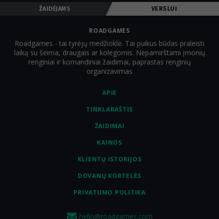
ŽAIDĖJAMS
VERSLUI
ROADGAMES
Roadgames - tai tyrėjų medžioklė. Tai puikus būdas praleisti
laiką su šeima, draugais ar kolegomis. Nepamirštami įmonių
renginiai ir komandiniai žaidimai, paprastas renginių
organizavimas
APIE
TINKLARAŠTIS
ŽAIDIMAI
KAINOS
KLIENTŲ ISTORIJOS
DOVANŲ KORTELĖS
PRIVATUMO POLITIKA
hello@roadgames.com