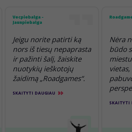
Vecpiebalga -
Roadgame
Jaunpiebalga
Jeigu norite patirti ką
Nėra n
nors iš tiesų nepaprasta
būdo s
ir pažinti šalį, žaiskite
miestu 
nuotykių ieškotojų
vietas,
žaidimą „Roadgames“.
pabuvoj
perspe
SKAITYTI DAUGIAU
SKAITYTI