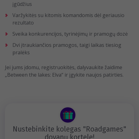
įgūdžius
Varžykitės su kitomis komandomis dėl geriausio
rezultato
Sveika konkurencijos, tyrinėjimų ir pramogų dozė
Dvi įtraukiančios pramogos, taigi laikas tiesiog
pralėks
Jei jums įdomu, registruokitės, dalyvaukite žaidime
„Between the lakes: Elva“ ir įgykite naujos patirties.
Nustebinkite kolegas "Roadgames"
dovanų kortele!