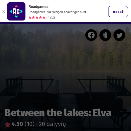
Between the lakes: Elva
4.50
(10)
·
20 dalyvių