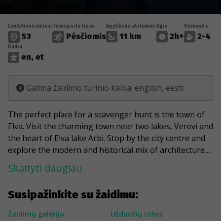
Lankytinos vietos:
Transporto tipas
Apytikslis.atstumas:
Ilgis
Komanda
53
Pėsčiomis
11 km
2h+
2-4
Kalba
en, et
Galima žaidimo turinio kalba: english, eesti
The perfect place for a scavenger hunt is the town of
Elva. Visit the charming town near two lakes, Verevi and
the heart of Elva lake Arbi. Stop by the city centre and
explore the modern and historical mix of architecture.
See the first new church built in the Republic of
Skaityti daugiau
Estonia, sing a song on the Elva song festival grounds,
and see the first pharmacy building in Elva. Stop by and
Susipažinkite su žaidimu:
enjoy a meal in the Elva bakery, which has baked a total
of 3400 tons of white and black bread. The town of Elva
Žaidimų galerija
Užduočių rūšys