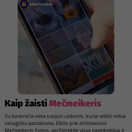
Kaip žaisti
Mečmeikeris
Su konkrečia vieta susijusi užduotis, kuriai atlikti reikia
vanagiško pastabumo. Eikite prie artimiausios
Mečmeikerio žymos, peržiūrėkite visus paveikslėlius ir