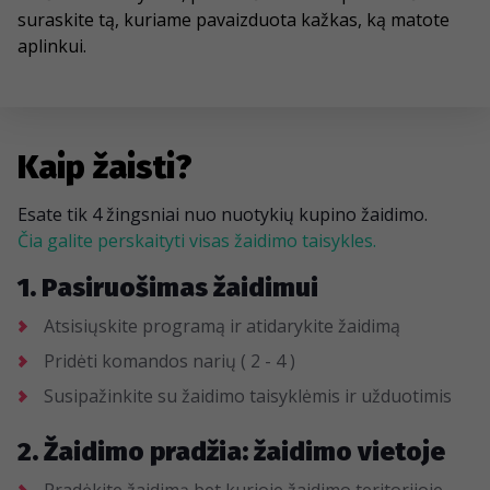
suraskite tą, kuriame pavaizduota kažkas, ką matote
aplinkui.
Kaip žaisti?
Esate tik 4 žingsniai nuo nuotykių kupino žaidimo.
Čia galite perskaityti visas žaidimo taisykles.
1. Pasiruošimas žaidimui
Atsisiųskite programą ir atidarykite žaidimą
Pridėti komandos narių ( 2 - 4 )
Susipažinkite su žaidimo taisyklėmis ir užduotimis
2. Žaidimo pradžia: žaidimo vietoje