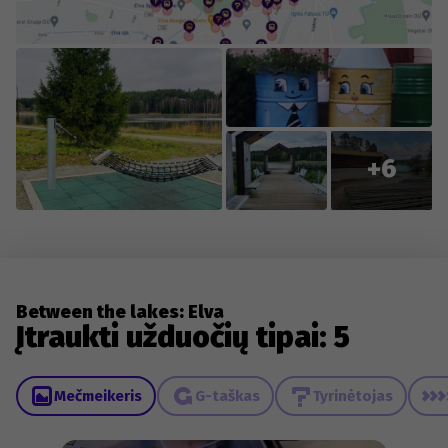
+6
Between the lakes: Elva
Įtraukti užduočių tipai: 5
Mečmeikeris
G-taškas
Tyrinėtojas