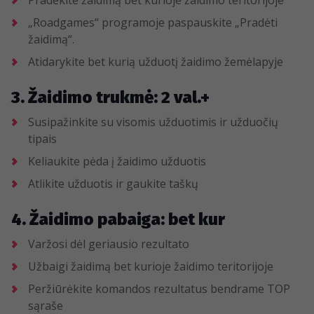
Pradėkite žaidimą bet kurioje žaidimo teritorijoje
„Roadgames“ programoje paspauskite „Pradėti
žaidimą“.
Atidarykite bet kurią užduotį žaidimo žemėlapyje
3. Žaidimo trukmė: 2 val.+
Susipažinkite su visomis užduotimis ir užduočių
tipais
Keliaukite pėda į žaidimo užduotis
Atlikite užduotis ir gaukite taškų
4. Žaidimo pabaiga: bet kur
Varžosi dėl geriausio rezultato
Užbaigi žaidimą bet kurioje žaidimo teritorijoje
Peržiūrėkite komandos rezultatus bendrame TOP
sąraše