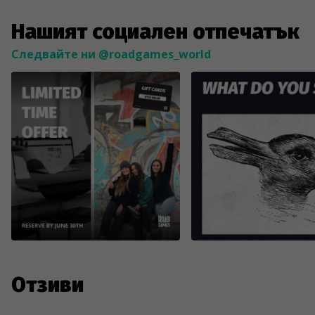
Нашият социален отпечатък
Следвайте ни @roadgames_world
Отзиви