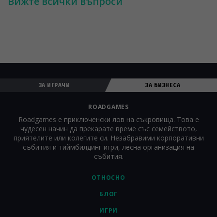
Вижте всички въпроси
Определят се от формата, избран за събитието. Услуги за 
събитиен мениджмънт на Roadgames - разработването на 
игри може да бъде интегрирано в по-големия план за 
корпоративно събитие (като част от или като дейност към 
събитието). Компаниите често избират да използват 
Roadgames като съпътстваща дейност на събитието.
ЗА ИГРАЧИ
ЗА БИЗНЕСА
ROADGAMES
Roadgames е приключенски лов на съкровища. Това е
чудесен начин да прекарате време със семейството,
приятелите или колегите си. Незабравими корпоративни
събития и тиймбилдинг игри, лесна организация на
събития.
ОТНОСНО
БЛОГ
ИГРИ