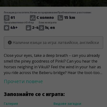
Локации да посетите:
Начин на придвижване
Приблизително разстояние:
61
С колело
15 km
Продължителност
Отбор
Език на играта
4h+
2-4
lv, en
Налични езици за игра: латвийски, английски
Close your eyes, take a deep breath – can you already
smell the piney goodness of Pinki? Can you hear the
horses neighing in Vikuli? Feel the wind in your hair as
you ride across the Beberu bridge? Hear the toot-toot
of the Babite train? Not yet? Well, it’s time to dust off
Прочети повече
your bike and set off on an orienteering adventure
through the green, tidy, peaceful lands of Marupe! This
Запознайте се с играта:
game will wind you through the twists and turns of
Pupe Park, lead you to the eco-school, and give you a
Галерия
Видове загадки