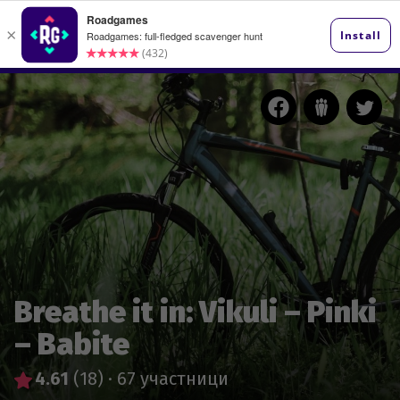
Breathe it in: Vikuli – Pinki
– Babite
4.61
(18)
·
67 участници