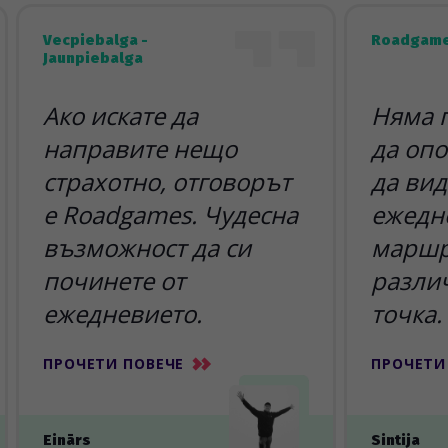
Vecpiebalga -
Roadgame
Jaunpiebalga
Ако искате да
Няма 
направите нещо
да опо
страхотно, отговорът
да вид
е Roadgames. Чудесна
ежедн
възможност да си
маршр
починете от
разли
ежедневието.
точка.
ПРОЧЕТИ ПОВЕЧЕ
ПРОЧЕТИ
Einārs
Sintija