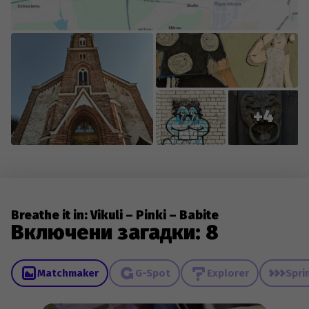
+4
Breathe it in: Vikuli – Pinki – Babite
Включени загадки: 8
Matchmaker
G-Spot
Explorer
Spri