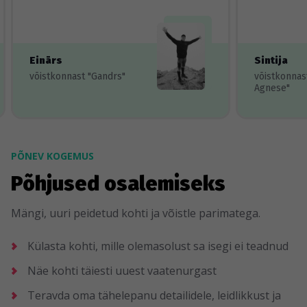
Einārs
Sintija
võistkonnast "Gandrs"
võistkonnas
Agnese"
PÕNEV KOGEMUS
Põhjused osalemiseks
Mängi, uuri peidetud kohti ja võistle parimatega.
Külasta kohti, mille olemasolust sa isegi ei teadnud
Näe kohti täiesti uuest vaatenurgast
Teravda oma tähelepanu detailidele, leidlikkust ja