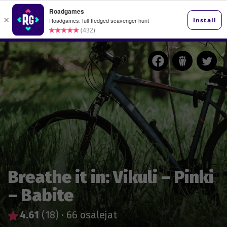
Breathe it in: Vikuli – Pinki
– Babite
4.61
(18)
·
66 osalejat