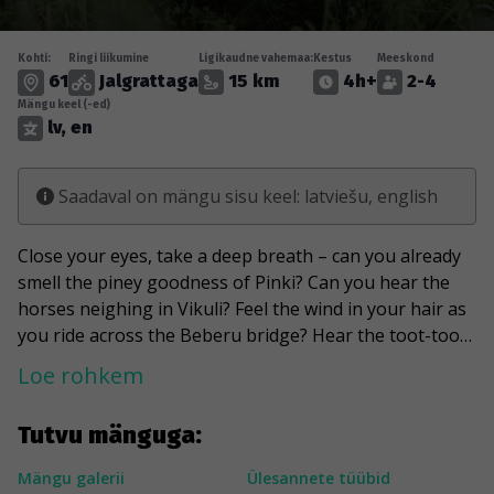
Kohti:
Ringi liikumine
Ligikaudne vahemaa:
Kestus
Meeskond
61
Jalgrattaga
15 km
4h+
2-4
Mängu keel (-ed)
lv, en
Saadaval on mängu sisu keel: latviešu, english
Close your eyes, take a deep breath – can you already
smell the piney goodness of Pinki? Can you hear the
horses neighing in Vikuli? Feel the wind in your hair as
you ride across the Beberu bridge? Hear the toot-toot
of the Babite train? Not yet? Well, it’s time to dust off
Loe rohkem
your bike and set off on an orienteering adventure
through the green, tidy, peaceful lands of Marupe! This
Tutvu mänguga:
game will wind you through the twists and turns of
Pupe Park, lead you to the eco-school, and give you a
Mängu galerii
Ülesannete tüübid