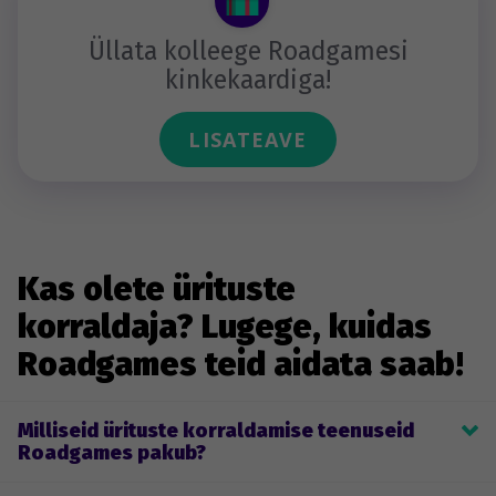
Üllata kolleege Roadgamesi
kinkekaardiga!
LISATEAVE
Kas olete ürituste
korraldaja? Lugege, kuidas
Roadgames teid aidata saab!
Milliseid ürituste korraldamise teenuseid
Roadgames pakub?
Roadgames’i põhitegevus on ürituste korraldamine. See hõlmab 