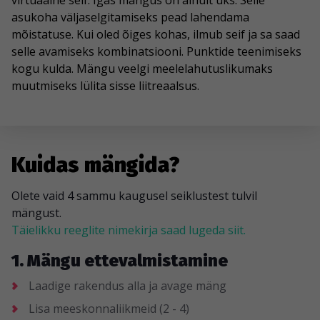
virtuaalne seif. Igas mängus on ainult üks. Selle
asukoha väljaselgitamiseks pead lahendama
mõistatuse. Kui oled õiges kohas, ilmub seif ja sa saad
selle avamiseks kombinatsiooni. Punktide teenimiseks
kogu kulda. Mängu veelgi meelelahutuslikumaks
muutmiseks lülita sisse liitreaalsus.
Kuidas mängida?
Olete vaid 4 sammu kaugusel seiklustest tulvil
mängust.
Täielikku reeglite nimekirja saad lugeda siit.
1. Mängu ettevalmistamine
Laadige rakendus alla ja avage mäng
Lisa meeskonnaliikmeid (2 - 4)