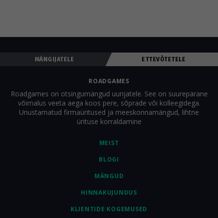
Roadgames'i mängu ürituse ainsaks tegevuseks.
MÄNGIJATELE
ETTEVÕTETELE
ROADGAMES
Roadgames on otsingumängud uurijatele. See on suurepärane
võimalus veeta aega koos pere, sõprade või kolleegidega.
Unustamatud firmaüritused ja meeskonnamängud, lihtne
ürituse korraldamine
MEIST
BLOGI
MÄNGUD
HINNAKUJUNDUS
KLIENTIDE KOGEMUSED