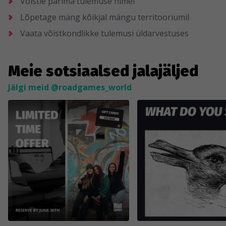
Võistle parima tulemuse nimel
Lõpetage mäng kõikjal mängu territooriumil
Vaata võistkondlikke tulemusi üldarvestuses
Meie sotsiaalsed jalajäljed
Jälgi meid @roadgames_world