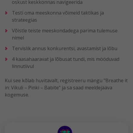
oskust keskkonnas navigeerida
Testi oma meeskonna võimeid taktikas ja
strateegias
Võistle teiste meeskondadega parima tulemuse
nimel
Tervislik annus konkurentsi, avastamist ja lõbu
4 kaasahaaravat ja lõbusat tundi, mis mööduvad
linnutiivul
Kui see kõlab huvitavalt, registreeru mängu "Breathe it
in: Vikuli – Pinki – Babite" ja sa saad meeldejääva
kogemuse.