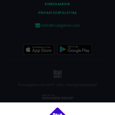
KINKEKAARDID
PRIVAATSUSPOLIITIKA
hello@roadgames.com
© roadgames.com 2019 - 2026 . Kõik õigused kaitstud