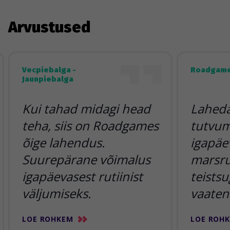
Arvustused
Vecpiebalga -
Roadgame
Jaunpiebalga
Kui tahad midagi head
Lahedai
teha, siis on Roadgames
tutvum
õige lahendus.
igapäe
Suurepärane võimalus
marsr
igapäevasest rutiinist
teists
väljumiseks.
vaaten
LOE ROHKEM
LOE ROH