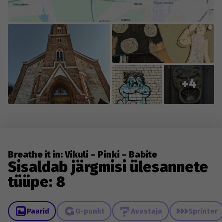
+4
Breathe it in: Vikuli – Pinki – Babite
Sisaldab järgmisi ülesannete
tüüpe: 8
Paarid
G-punkt
Avastaja
Sprinter