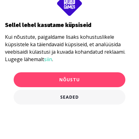
Sellel lehel kasutame küpsiseid
Kui nõustute, paigaldame lisaks kohustuslikele
küpsistele ka täiendavaid küpsiseid, et analüüsida
veebisaidi külastusi ja kuvada kohandatud reklaami.
Lugege lähemalt
siin
.
NÕUSTU
SEADED
750,00 €
KANDIDEERI KOHE
alates