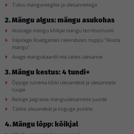
Tutvu mängureeglite ja ülesannetega
2. Mängu algus: mängu asukohas
Alustage mängu kõikjal mängu territooriumil
Vajutage Roadgames rakenduses nuppu "Alusta
mängu".
Avage mängukaardil mis tahes ülesanne
3. Mängu kestus: 4 tundi+
Õppige tundma kõiki ülesandeid ja ülesannete
tüüpe
Reisige jalgratas mänguülesannete juurde
Täitke ülesandeid ja koguge punkte
4. Mängu lõpp: kõikjal