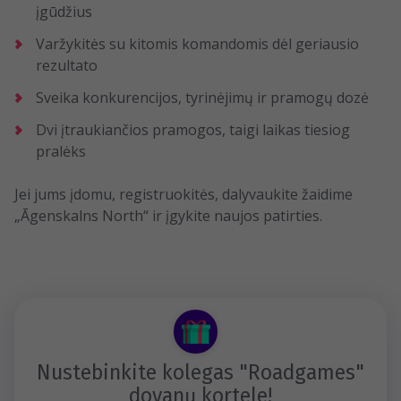
įgūdžius
Varžykitės su kitomis komandomis dėl geriausio
rezultato
Sveika konkurencijos, tyrinėjimų ir pramogų dozė
Dvi įtraukiančios pramogos, taigi laikas tiesiog
pralėks
Jei jums įdomu, registruokitės, dalyvaukite žaidime
„Āgenskalns North“ ir įgykite naujos patirties.
Nustebinkite kolegas "Roadgames"
dovanų kortele!