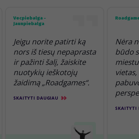
Vecpiebalga -
Roadgame
Jaunpiebalga
Jeigu norite patirti ką
Nėra n
nors iš tiesų nepaprasta
būdo s
ir pažinti šalį, žaiskite
miestu 
nuotykių ieškotojų
vietas,
žaidimą „Roadgames“.
pabuvoj
perspe
SKAITYTI DAUGIAU
SKAITYTI