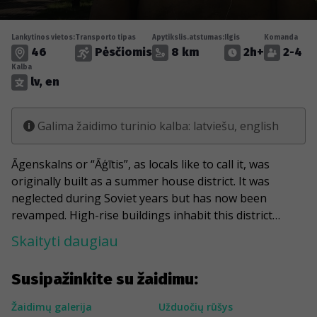
Lankytinos vietos:
Transporto tipas
Apytikslis.atstumas:
Ilgis
Komanda
46
Pėsčiomis
8 km
2h+
2-4
Kalba
lv, en
Galima žaidimo turinio kalba: latviešu, english
Āgenskalns or “Āģītis”, as locals like to call it, was
originally built as a summer house district. It was
neglected during Soviet years but has now been
revamped. High-rise buildings inhabit this district
alongside 200-year-old houses. The weird tiny street
Skaityti daugiau
mazes and green parks make Āgenskalns one of the
most romantic areas of Riga. You can take a stroll
Susipažinkite su žaidimu:
through Victory Park or go to Kobe garden for your
daily Japanese vibes. A noteworthy sight is the Alīse
Žaidimų galerija
Užduočių rūšys