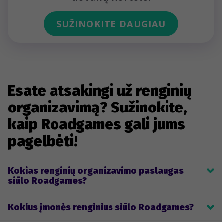
SUŽINOKITE DAUGIAU
Esate atsakingi už renginių
organizavimą? Sužinokite,
kaip Roadgames gali jums
pagelbėti!
Kokias renginių organizavimo paslaugas
siūlo Roadgames?
Roadgames teikia komandos formavimo, įmonių teminių 
Kokius įmonės renginius siūlo Roadgames?
žaidimų ir renginių organizavimo, kūrimo ir įgyvendinimo 
paslaugas. Klientai gali pasirinkti vieną iš mūsų jau sukurtų gyvai 