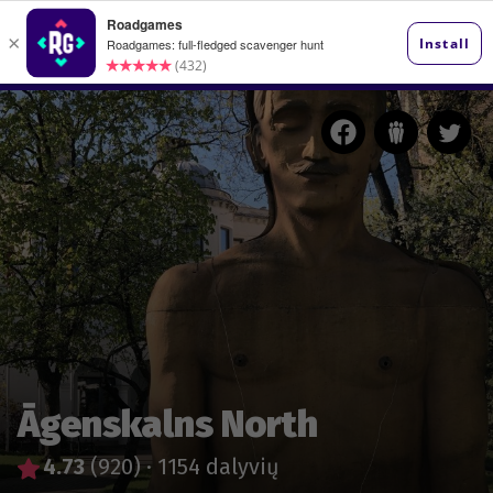
Āgenskalns North
4.73
(920)
·
1154 dalyvių