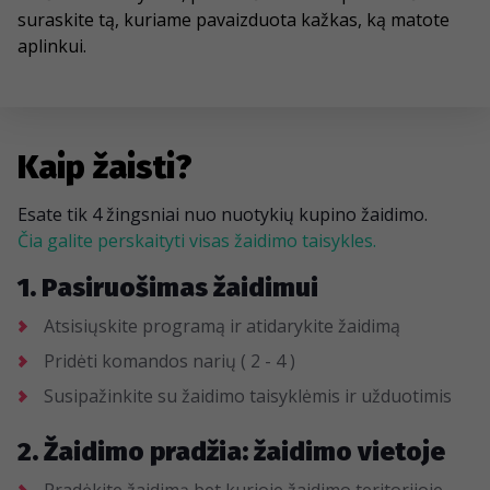
suraskite tą, kuriame pavaizduota kažkas, ką matote
aplinkui.
Kaip žaisti?
Esate tik 4 žingsniai nuo nuotykių kupino žaidimo.
Čia galite perskaityti visas žaidimo taisykles.
1. Pasiruošimas žaidimui
Atsisiųskite programą ir atidarykite žaidimą
Pridėti komandos narių ( 2 - 4 )
Susipažinkite su žaidimo taisyklėmis ir užduotimis
2. Žaidimo pradžia: žaidimo vietoje