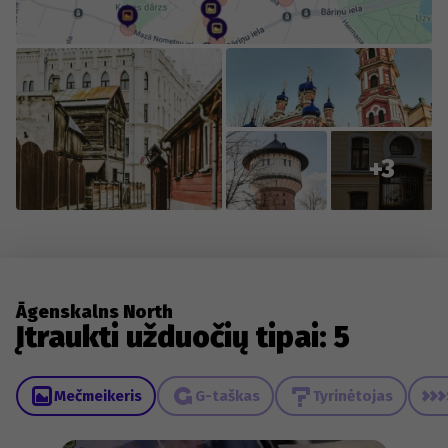
+3
Āgenskalns North
Įtraukti užduočių tipai: 5
Mečmeikeris
G-taškas
Tyrinėtojas