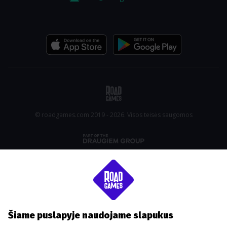
© roadgames.com 2019 - 2026. Visos teisės saugomos
Šiame puslapyje naudojame slapukus