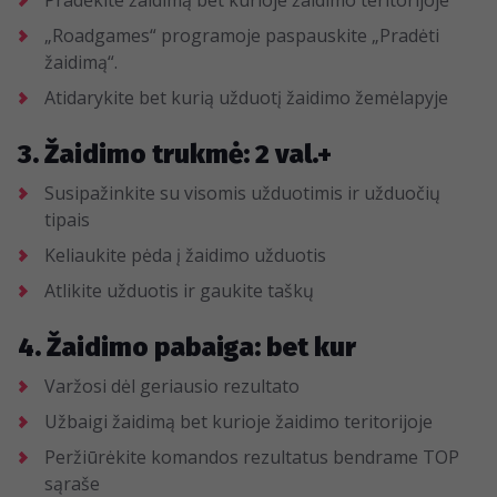
Pradėkite žaidimą bet kurioje žaidimo teritorijoje
„Roadgames“ programoje paspauskite „Pradėti
žaidimą“.
Atidarykite bet kurią užduotį žaidimo žemėlapyje
3. Žaidimo trukmė: 2 val.+
Susipažinkite su visomis užduotimis ir užduočių
tipais
Keliaukite pėda į žaidimo užduotis
Atlikite užduotis ir gaukite taškų
4. Žaidimo pabaiga: bet kur
Varžosi dėl geriausio rezultato
Užbaigi žaidimą bet kurioje žaidimo teritorijoje
Peržiūrėkite komandos rezultatus bendrame TOP
sąraše