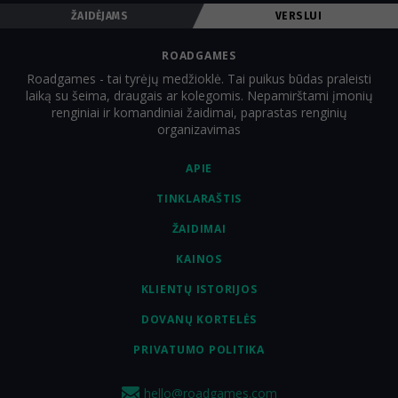
ŽAIDĖJAMS
VERSLUI
ROADGAMES
Roadgames - tai tyrėjų medžioklė. Tai puikus būdas praleisti
laiką su šeima, draugais ar kolegomis. Nepamirštami įmonių
renginiai ir komandiniai žaidimai, paprastas renginių
organizavimas
APIE
TINKLARAŠTIS
ŽAIDIMAI
KAINOS
KLIENTŲ ISTORIJOS
DOVANŲ KORTELĖS
PRIVATUMO POLITIKA
hello@roadgames.com