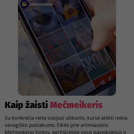
Kaip žaisti
Mečmeikeris
Su konkrečia vieta susijusi užduotis, kuriai atlikti reikia
vanagiško pastabumo. Eikite prie artimiausios
Mečmeikerio žymos, peržiūrėkite visus paveikslėlius ir