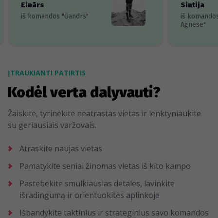
Einārs
Sintija
iš komandos "Gandrs"
iš komando
Agnese"
ĮTRAUKIANTI PATIRTIS
Kodėl verta dalyvauti?
Žaiskite, tyrinėkite neatrastas vietas ir lenktyniaukite
su geriausiais varžovais.
Atraskite naujas vietas
Pamatykite seniai žinomas vietas iš kito kampo
Pastebėkite smulkiausias detales, lavinkite
išradingumą ir orientuokitės aplinkoje
Išbandykite taktinius ir strateginius savo komandos