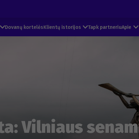
Dovanų kortelės
Klientų istorijos
Tapk partneriu
Apie
ta: Vilniaus senam