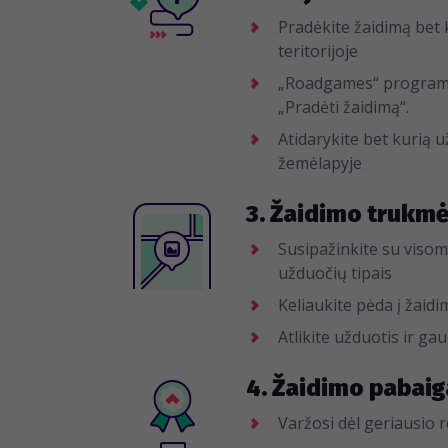
Pradėkite žaidimą bet 
teritorijoje
„Roadgames“ program
„Pradėti žaidimą“.
Atidarykite bet kurią 
žemėlapyje
3. Žaidimo trukmė:
Susipažinkite su visom
užduočių tipais
Keliaukite pėda į žaid
Atlikite užduotis ir ga
4. Žaidimo pabaig
Varžosi dėl geriausio 