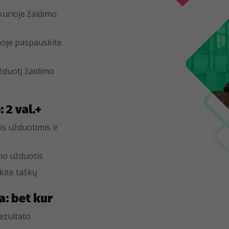
kurioje žaidimo
oje paspauskite
užduotį žaidimo
 2 val.+
is užduotimis ir
imo užduotis
ukite taškų
a: bet kur
rezultato