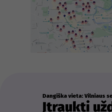
ža
kū
Dangiška vieta: Vilniaus s
Įtraukti už