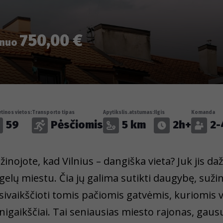
750,00 €
nuo
tinos vietos:
Transporto tipas
Apytikslis.atstumas:
Ilgis
Komanda
59
Pėsčiomis
5 km
2h+
2-
 žinojote, kad Vilnius – dangiška vieta? Juk jis 
gelų miestu. Čia jų galima sutikti daugybę, sužinot
sivaikščioti tomis pačiomis gatvėmis, kuriomis va
nigaikščiai. Tai seniausias miesto rajonas, gausus