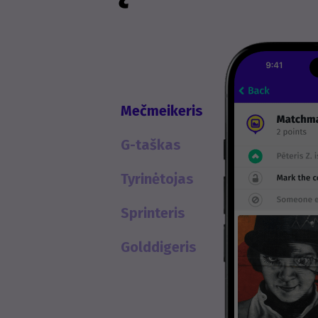
Mečmeikeris
G-taškas
Tyrinėtojas
Sprinteris
Golddigeris