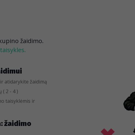
 kupino žaidimo.
taisykles.
aidimui
ir atidarykite žaidimą
( 2 - 4 )
o taisyklėmis ir
a: žaidimo