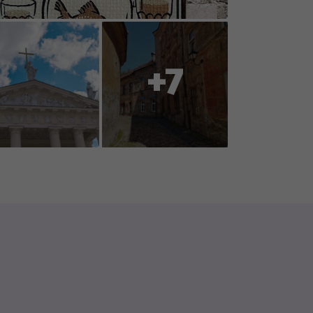
idės prie naujo žaidimo turinio
+7