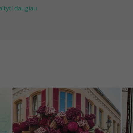
ves jus pas japonų personažą, rožinį karalių ir vi
aityti daugiau
matysite įdomių detalių ir nuostabių sienų puoš
ntų. Taip pat susipažinsite su senuoju miesto va
ankas Zappa susijęs su Vilniumi.
d žaidimas būtų įdomus ir stebintų, kai kurie obje
vavimo trukmė nežinoma. Todėl norime perspėti, k
jekto nebebus, jis bus pakeistas, nugriautas, p
d ne visi žaidimo objektai yra lengvai pasiekiam
lygomis (lietus, sniegas, rūkas).
idimo turinys redaguojamas ir atnaujinamas be