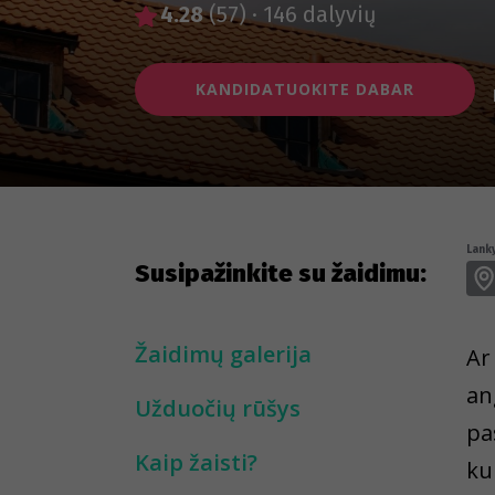
4.28
(57)
·
146 dalyvių
KANDIDATUOKITE DABAR
Lanky
Susipažinkite su žaidimu:
Žaidimų galerija
Ar
an
Užduočių rūšys
pa
Kaip žaisti?
ku