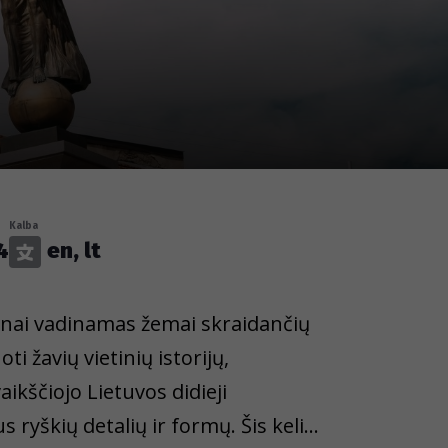
Kalba
4
en, lt
dažnai vadinamas žemai skraidančių
i žavių vietinių istorijų,
ikščiojo Lietuvos didieji
 ryškių detalių ir formų. Šis kelias