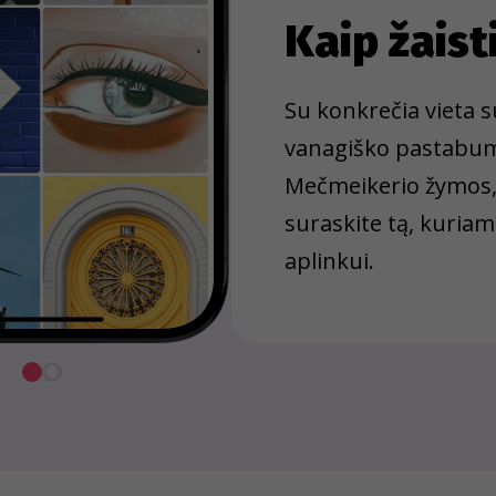
Kaip žaist
Su konkrečia vieta su
vanagiško pastabumo
Mečmeikerio žymos, p
suraskite tą, kuria
aplinkui.