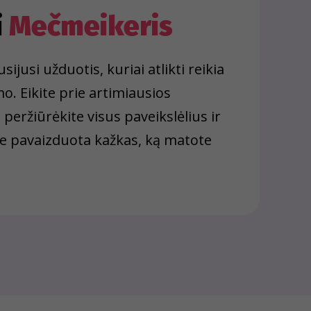
i
Mečmeikeris
sijusi užduotis, kuriai atlikti reikia
. Eikite prie artimiausios
eržiūrėkite visus paveikslėlius ir
me pavaizduota kažkas, ką matote