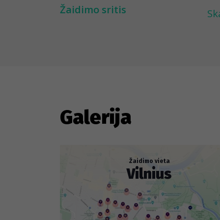
nu
Žaidimo sritis
Sk
Pa
da
Fr
---
Ka
Galerija
gy
ob
ka
Žaidimo vieta
Vilnius
są
Ža