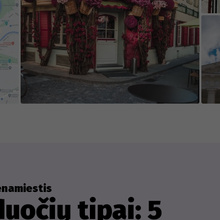
idėjais, todėl būsime dėkingi visiems, kurie pris
rimo ar praneš apie esamo turinio pakeitimus.
enamiestis
duočių tipai: 5