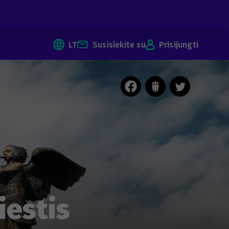
LT
Susisiekite su
Prisijungti
iestis