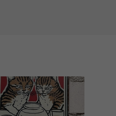
ngiuos slaptais takeliais.
ybos elementų iš lėkščių ir net
rtų sargu ir sužinosite, kaip
ktai yra nuolatiniai, o kitų
ad gali pasitaikyti situacijų, kai
erdažytas ar sugadintas. Atminkite,
i ir matomi tam tikromis oro
ndradarbiaujant su jumis,