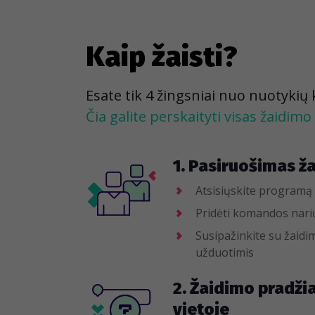
Kaip žaisti?
Esate tik 4 žingsniai nuo nuotykių
Čia galite perskaityti visas žaidimo 
1. Pasiruošimas ž
Atsisiųskite programą 
Pridėti komandos narių 
Susipažinkite su žaidim
užduotimis
2. Žaidimo pradži
vietoje