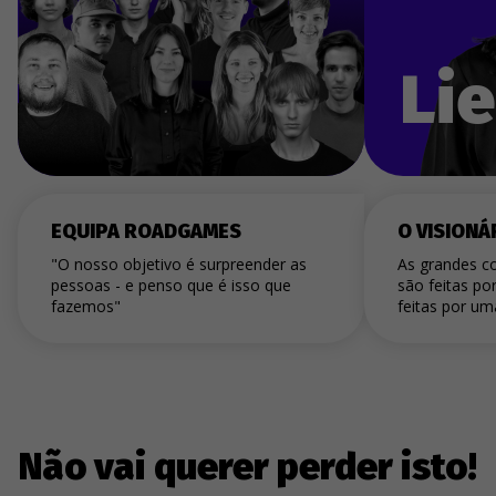
Li
EQUIPA ROADGAMES
O VISIONÁ
"O nosso objetivo é surpreender as
As grandes c
pessoas - e penso que é isso que
são feitas po
fazemos"
feitas por um
Não vai querer perder isto!