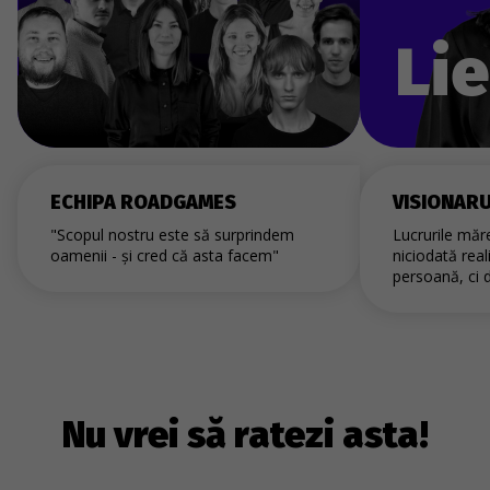
Li
ECHIPA ROADGAMES
VISIONAR
"Scopul nostru este să surprindem
Lucrurile măre
oamenii - și cred că asta facem"
niciodată real
persoană, ci 
Nu vrei să ratezi asta!