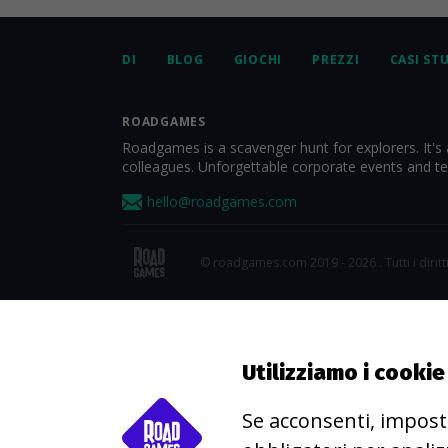
DI
BLOG
GIOCHI
PREZZI
CASI ST
ROADGAMES
Roadgames is a scavenger hunt for explorers. It's 
colleagues. Unforgettable corporate events and t
hello@roadgames.com
© roadgames.com 2019 - 2026 . Tutti i diritti
Utilizziamo i cooki
Se acconsenti, impost