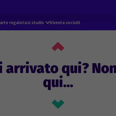
arte regalo
Casi studio
Diventa socio
Di
i arrivato qui? No
qui...