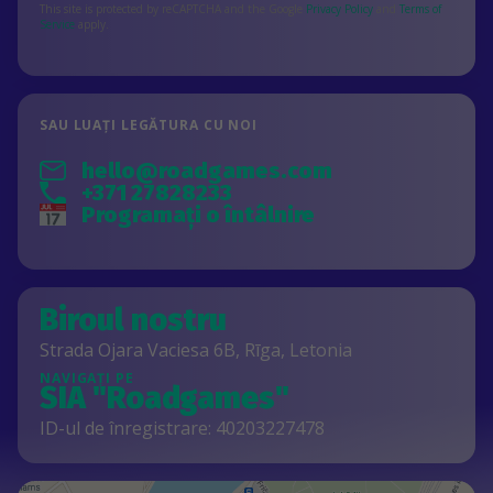
This site is protected by reCAPTCHA and the Google
Privacy Policy
and
Terms of
Service
apply.
SAU LUAȚI LEGĂTURA CU NOI
hello@roadgames.com
+371 27828233
Programați o întâlnire
Biroul nostru
Strada Ojara Vaciesa 6B, Rīga, Letonia
NAVIGAȚI PE
SIA "Roadgames"
ID-ul de înregistrare: 40203227478