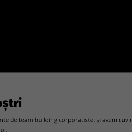
oștri
te de team building corporatiste, și avem cuvin
oi.