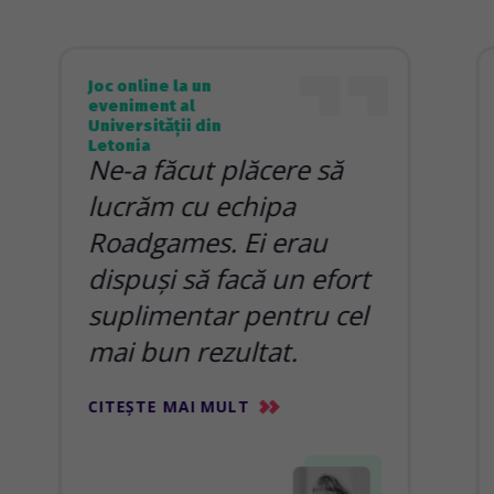
Joc online la un
eveniment al
Universității din
Letonia
Ne-a făcut plăcere să
lucrăm cu echipa
Roadgames. Ei erau
dispuși să facă un efort
suplimentar pentru cel
mai bun rezultat.
CITEȘTE MAI MULT