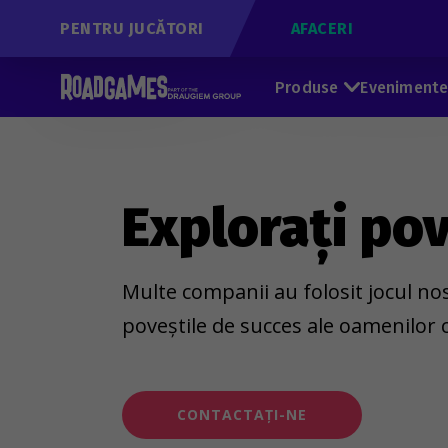
PENTRU JUCĂTORI
AFACERI
Produse
Eveniment
Explorați po
Multe companii au folosit jocul nos
poveștile de succes ale oamenilor
CONTACTAȚI-NE