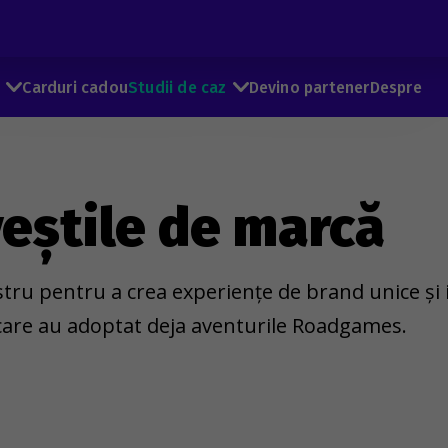
e
Carduri cadou
Studii de caz
Devino partener
Despre
veștile de marcă
tru pentru a crea experiențe de brand unice și im
 care au adoptat deja aventurile Roadgames.