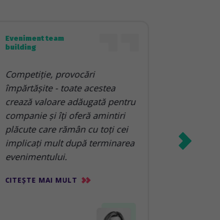
Eveniment team
Team bu
building
Road
Competiție, provocări
împărtășite - toate acestea
soluț
crează valoare adăugată pentru
pentr
companie și îți oferă amintiri
teamb
plăcute care rămân cu toți cei
situa
implicați mult după terminarea
nevoi
evenimentului.
CITEȘTE MAI MULT
CITEȘT