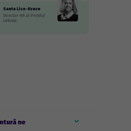
Santa Lice-Kruze
Elise B
Director HR al Printful
Manager 
Letonia
entură ne