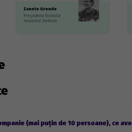
Zanete Grende
Președinta fondului
muzeului Ziedona
e
te
ompanie (mai puțin de 10 persoane), ce av