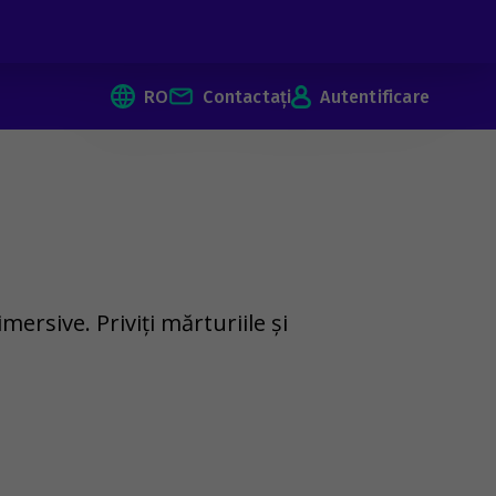
RO
Contactați
Autentificare
ersive. Priviți mărturiile și