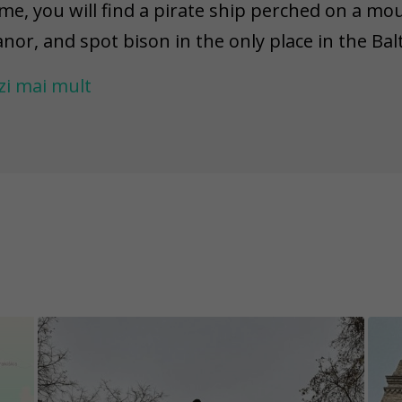
me, you will find a pirate ship perched on a moun
nor, and spot bison in the only place in the Ba
t - many pairs will watch you from the lake, the
zi mai mult
ere will be a table football to play, a wheel colle
pressive windmills to explore. Along the way, you 
o, and even hear a few chilling tales.
 keep the content of the game challenges excit
e permanently fixed, while others have an unkno
 warn you that there might be situations where a
placed, demolished, repainted, or damaged. Pl
jects are easily accessible and visible in certain