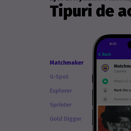
Tipuri de ac
Matchmaker
G-Spot
Explorer
Sprinter
Gold Digger