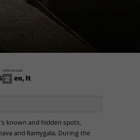
Limba jocului
5
en, lt
a's known and hidden spots,
nava and Ramygala. During the