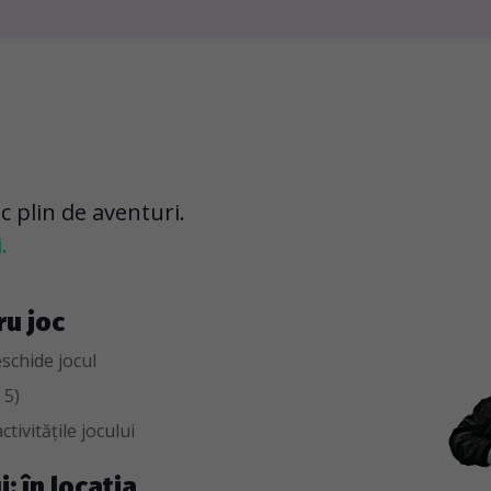
oc plin de aventuri.
.
ru joc
eschide jocul
 5)
ctivitățile jocului
i: în locația