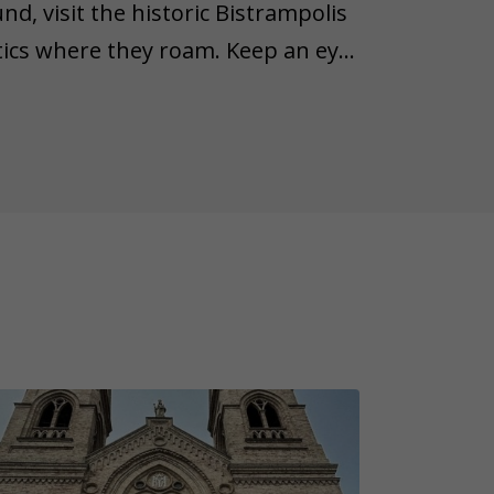
d, visit the historic Bistrampolis
ltics where they roam. Keep an eye
 road, and even the rooftops.
ctor to visit, and a couple of
will cross a bridge, visit the local
ing and surprising, some objects
wn lifespan. Therefore, we'd like
n object from the task is lost,
ease remember that not all game
 weather conditions (rain, snow,