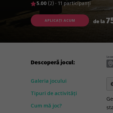
5.00
(2)
·
11 participanți
7
APLICAȚI ACUM
de la
Locur
Descoperă jocul:
Galeria jocului
Tipuri de activități
Ge
Cum mă joc?
st