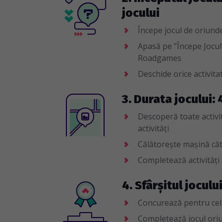
jocului
Începe jocul de oriunde 
Apasă pe ”Începe Jocul”
Roadgames
Deschide orice activitat
3. Durata jocului: 
Descoperă toate activită
activități
Călătorește mașină cătr
Completează activități
4. Sfârșitul joculu
Concurează pentru cel
Completează jocul oriun