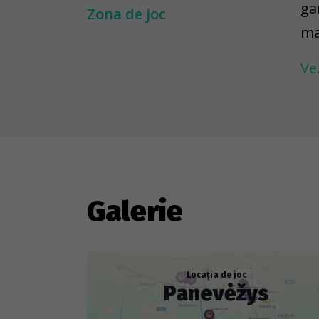
ga
Zona de joc
ma
ou
Ve
Th
im
zo
---
To
Galerie
ar
to
re
Locația de joc
Panevėžys
ob