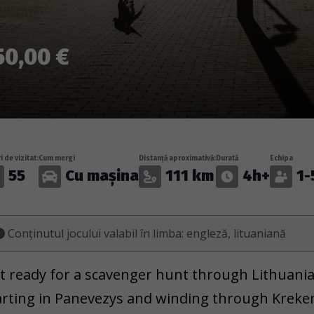
50,00 €
i de vizitat:
Cum mergi
Distanță aproximativă:
Durată
Echipa
55
Cu mașina
111 km
4h+
1-
Conținutul jocului valabil în limba: engleză, lituaniană
t ready for a scavenger hunt through Lithuani
arting in Panevezys and winding through Kreke