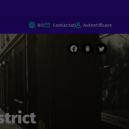
RO
Contactați
Autentificare
trict