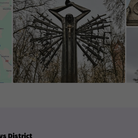
).
e game's content is edited and updated in collab
 appreciate everyone who contributes new cont
isting content.
s District