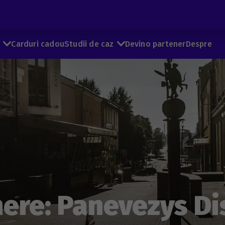
e
Carduri cadou
Studii de caz
Devino partener
Despre
ere: Panevezys Dis