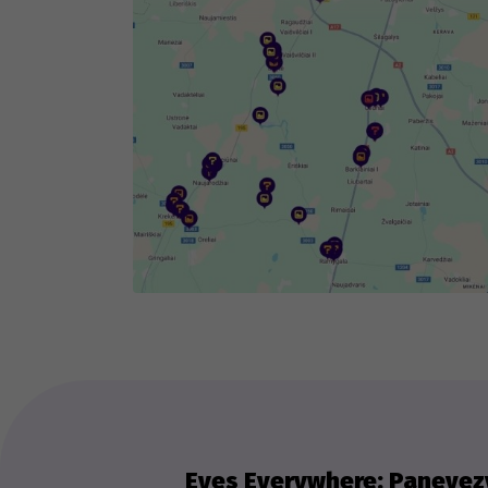
fog
Th
we
ex
Eyes Everywhere: Panevezy