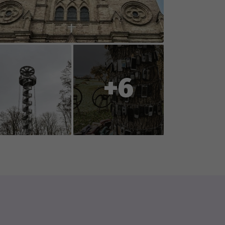
oration with you, the players, so
ent or reports changes to
+6