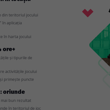
din teritoriul jocului
 în aplicația
e în harta jocului
4 ore+
țile și tipurile de
e activitățile jocului
 și primește puncte
i: oriunde
 mai bun rezultat
de în teritoriul de joc