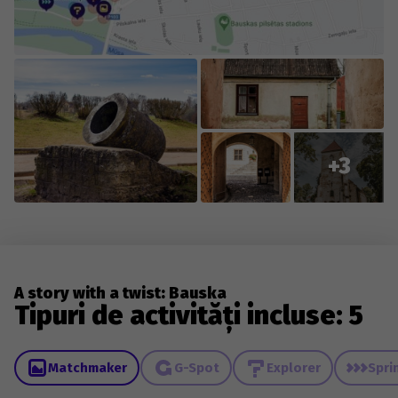
+3
A story with a twist: Bauska
Tipuri de activități incluse: 5
Matchmaker
G-Spot
Explorer
Spri