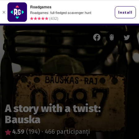
A story with a twist:
Bauska
4.59
(194)
·
466 participanți