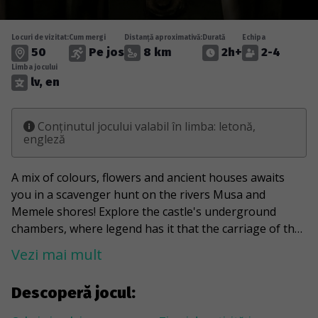
Locuri de vizitat:
Cum mergi
Distanță aproximativă:
Durată
Echipa
50
Pe jos
8 km
2h+
2-4
Limba jocului
lv, en
Conținutul jocului valabil în limba: letonă,
engleză
A mix of colours, flowers and ancient houses awaits
you in a scavenger hunt on the rivers Musa and
Memele shores! Explore the castle's underground
chambers, where legend has it that the carriage of the
duke of Courland is hidden. You will find the Bauska
Vezi mai mult
nature trail, an unusual door in a bright blue colour,
and the Synagogue Garden, which was built on the site
Descoperă jocul:
of a previously burned-down synagogue. The game will
also take you to a mosaic with images of the water