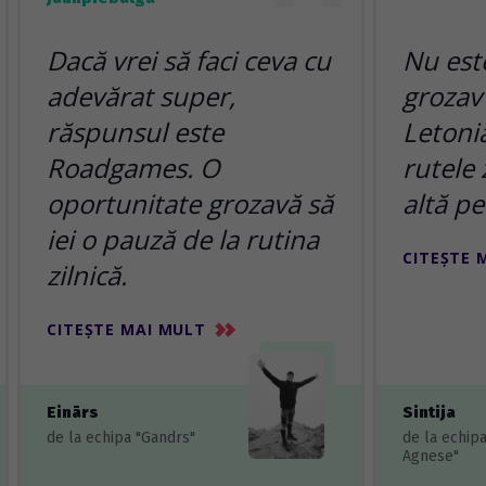
Dacă vrei să faci ceva cu
Nu est
adevărat super,
grozav
răspunsul este
Letonia
Roadgames. O
rutele 
oportunitate grozavă să
altă pe
iei o pauză de la rutina
CITEȘTE 
zilnică.
CITEȘTE MAI MULT
Einārs
Sintija
de la echipa "Gandrs"
de la echip
Agnese"