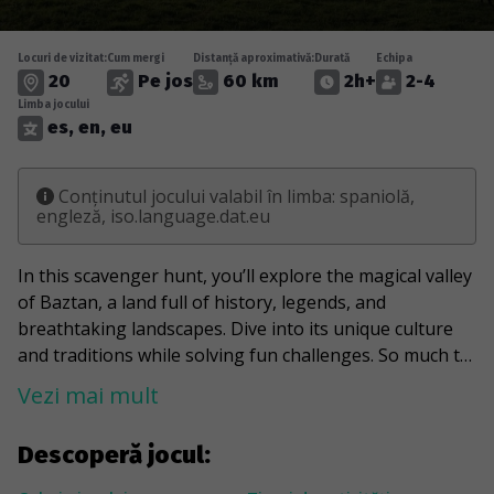
Locuri de vizitat:
Cum mergi
Distanță aproximativă:
Durată
Echipa
20
Pe jos
60 km
2h+
2-4
Limba jocului
es, en, eu
Conținutul jocului valabil în limba: spaniolă,
engleză, iso.language.dat.eu
In this scavenger hunt, you’ll explore the magical valley
of Baztan, a land full of history, legends, and
breathtaking landscapes. Dive into its unique culture
and traditions while solving fun challenges. So much to
discover, so much fun! Charge your phone, bring your
Vezi mai mult
friends, and let the adventure begin.
Descoperă jocul: