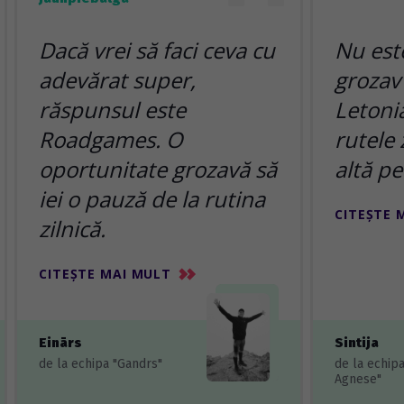
Dacă vrei să faci ceva cu
Nu est
adevărat super,
grozav
răspunsul este
Letonia
Roadgames. O
rutele 
oportunitate grozavă să
altă pe
iei o pauză de la rutina
CITEȘTE 
zilnică.
CITEȘTE MAI MULT
Einārs
Sintija
de la echipa "Gandrs"
de la echip
Agnese"