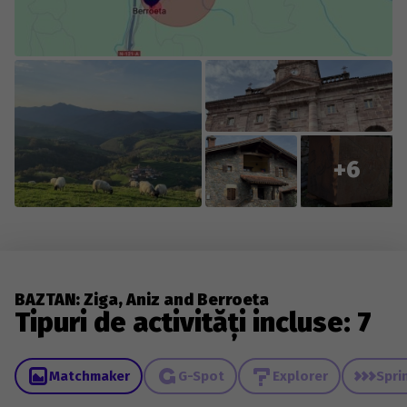
+6
BAZTAN: Ziga, Aniz and Berroeta
Tipuri de activități incluse: 7
Matchmaker
G-Spot
Explorer
Spri