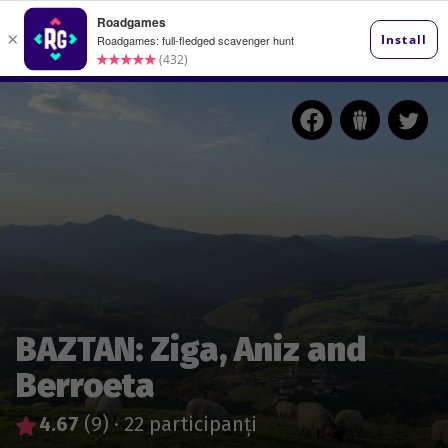
BAZTAN: Ziga, Aniz and
Berroeta
4.67
(9)
·
22 participanți