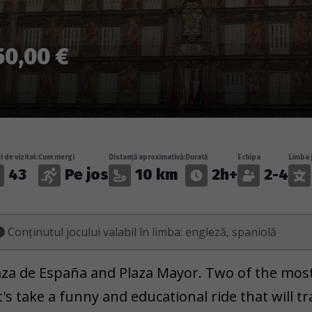
50,00 €
i de vizitat:
Cum mergi
Distanță aproximativă:
Durată
Echipa
Limba 
43
Pe jos
10 km
2h+
2-4
Conținutul jocului valabil în limba: engleză, spaniolă
aza de España and Plaza Mayor. Two of the mos
t's take a funny and educational ride that will t