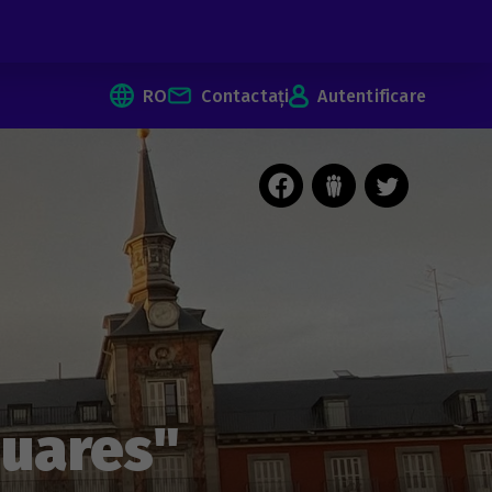
RO
Contactați
Autentificare
quares"