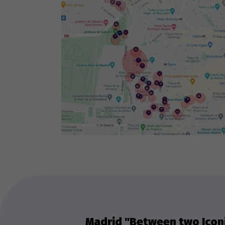
Madrid "Between two Icon