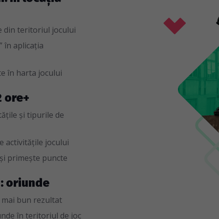
din teritoriul jocului
 în aplicația
e în harta jocului
2 ore+
țile și tipurile de
 activitățile jocului
 și primește puncte
i: oriunde
 mai bun rezultat
de în teritoriul de joc