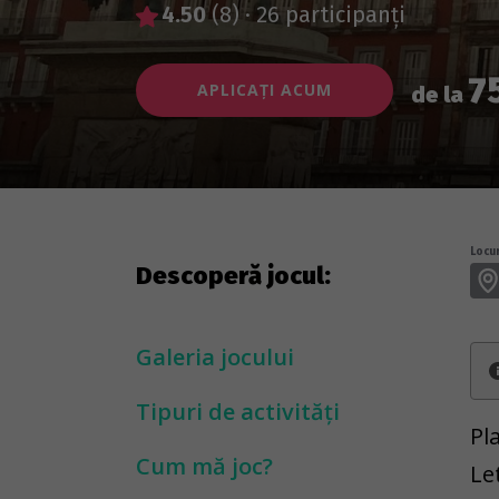
4.50
(8)
·
26 participanți
7
APLICAȚI ACUM
de la
Locur
Descoperă jocul:
Galeria jocului
Tipuri de activități
Pl
Cum mă joc?
Le