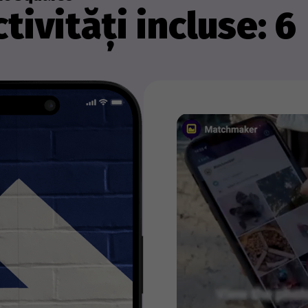
tivități incluse: 6