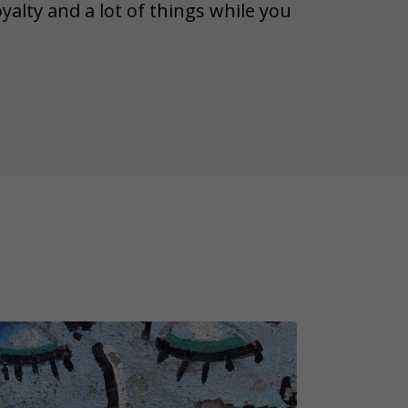
yalty and a lot of things while you
 and be ready to explore.