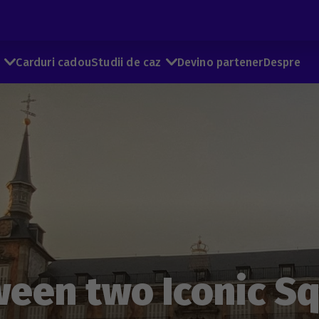
e
Carduri cadou
Studii de caz
Devino partener
Despre
een two Iconic S